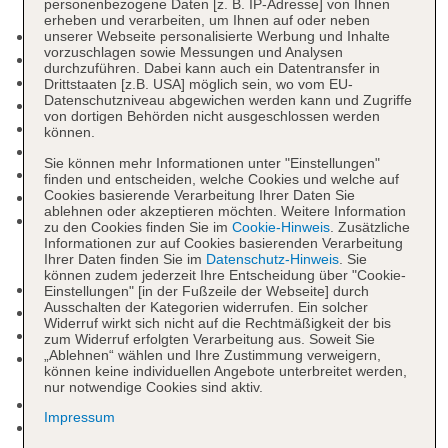
personenbezogene Daten [z. B. IP-Adresse] von Ihnen
erheben und verarbeiten, um Ihnen auf oder neben
Nichtraucherhotel
unserer Webseite personalisierte Werbung und Inhalte
vorzuschlagen sowie Messungen und Analysen
Check-in Zeit ab 16:00 Uhr
durchzuführen. Dabei kann auch ein Datentransfer in
Check-out Zeit bis 10:00 Uhr
Drittstaaten [z.B. USA] möglich sein, wo vom EU-
Datenschutzniveau abgewichen werden kann und Zugriffe
Hoteleröffnung: 1986
von dortigen Behörden nicht ausgeschlossen werden
Letzte Komplettrenovierung: 2012
können.
Rezeption, Geldwechsel möglich
Sie können mehr Informationen unter "Einstellungen"
Geldautomat in der Unterkunft
finden und entscheiden, welche Cookies und welche auf
Cookies basierende Verarbeitung Ihrer Daten Sie
Pools: 2
ablehnen oder akzeptieren möchten. Weitere Information
Pool „Park Plaza Verudela pool“: Outdoor,
zu den Cookies finden Sie im
Cookie-Hinweis
. Zusätzliche
Meerwasser, Liegestühle: gegen Gebühr,
Informationen zur auf Cookies basierenden Verarbeitung
Ihrer Daten finden Sie im
Datenschutz-Hinweis
. Sie
Sonnenschirme: gegen Gebühr
können zudem jederzeit Ihre Entscheidung über "Cookie-
Kinderpool
Einstellungen" [in der Fußzeile der Webseite] durch
Ausschalten der Kategorien widerrufen. Ein solcher
Souvenirshop, Ladenzeile, Minimarkt
Widerruf wirkt sich nicht auf die Rechtmäßigkeit der bis
Amphitheater
zum Widerruf erfolgten Verarbeitung aus. Soweit Sie
„Ablehnen“ wählen und Ihre Zustimmung verweigern,
Internet: WLAN/WiFi, im gesamten Hotel
können keine individuellen Angebote unterbreitet werden,
(Anlage): ohne Gebühr
nur notwendige Cookies sind aktiv.
Wäscheservice: gegen Gebühr
Impressum
Gepäckservice