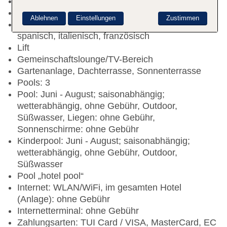
Check-in Zeit ab 13:35 Uhr
Check-out Zeit bis 10:00 Uhr
Ablehnen
Einstellungen
Zustimmen
Rezeption: Sprachen: deutsch, englisch,
spanisch, italienisch, französisch
Lift
Gemeinschaftslounge/TV-Bereich
Gartenanlage, Dachterrasse, Sonnenterrasse
Pools: 3
Pool: Juni - August; saisonabhängig;
wetterabhängig, ohne Gebühr, Outdoor,
Süßwasser, Liegen: ohne Gebühr,
Sonnenschirme: ohne Gebühr
Kinderpool: Juni - August; saisonabhängig;
wetterabhängig, ohne Gebühr, Outdoor,
Süßwasser
Pool „hotel pool“
Internet: WLAN/WiFi, im gesamten Hotel
(Anlage): ohne Gebühr
Internetterminal: ohne Gebühr
Zahlungsarten: TUI Card / VISA, MasterCard, EC