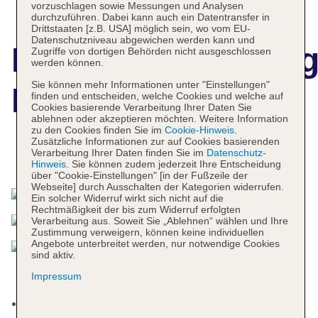
vorzuschlagen sowie Messungen und Analysen
durchzuführen. Dabei kann auch ein Datentransfer in
Drittstaaten [z.B. USA] möglich sein, wo vom EU-
Datenschutzniveau abgewichen werden kann und
Hotelbeschreibun
Zugriffe von dortigen Behörden nicht ausgeschlossen
werden können.
Sie können mehr Informationen unter "Einstellungen"
Parkhotel Peru
finden und entscheiden, welche Cookies und welche auf
Cookies basierende Verarbeitung Ihrer Daten Sie
ablehnen oder akzeptieren möchten. Weitere Information
zu den Cookies finden Sie im
Cookie-Hinweis
.
Zusätzliche Informationen zur auf Cookies basierenden
Verarbeitung Ihrer Daten finden Sie im
Datenschutz-
Das bietet Ihre Unterkunft
Hinweis
. Sie können zudem jederzeit Ihre Entscheidung
über "Cookie-Einstellungen" [in der Fußzeile der
Webseite] durch Ausschalten der Kategorien widerrufen.
Ein solcher Widerruf wirkt sich nicht auf die
Rechtmäßigkeit der bis zum Widerruf erfolgten
Verarbeitung aus. Soweit Sie „Ablehnen“ wählen und Ihre
Zustimmung verweigern, können keine individuellen
Angebote unterbreitet werden, nur notwendige Cookies
sind aktiv.
Impressum
Kurtaxe/Ökotaxe/Touristensteuer zahlbar vor Ort