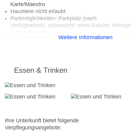
Karte/Maestro
Haustiere nicht erlaubt
Parkmöglichkeiten: Parkplatz (nach
Verfügbarkeit), unbewacht: ohne Gebühr, Anfrage
nicht notwendig
Weitere Informationen
Tagungseinrichtungen: Konferenzräume: 1
Gebäudeanzahl: 1, Etagen: 6, Zimmer: 50,
Appartements: 8
Landeskategorie: 3,5 Sterne
Essen & Trinken
Ihre Unterkunft bietet folgende
Verpflegungsangebote: