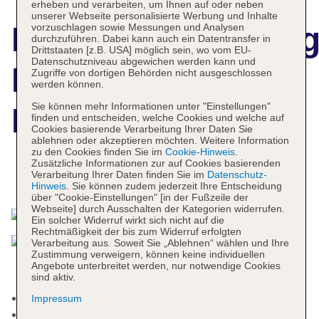
erheben und verarbeiten, um Ihnen auf oder neben
unserer Webseite personalisierte Werbung und Inhalte
Hotelbeschreibun
vorzuschlagen sowie Messungen und Analysen
durchzuführen. Dabei kann auch ein Datentransfer in
Drittstaaten [z.B. USA] möglich sein, wo vom EU-
Datenschutzniveau abgewichen werden kann und
Patatran Village
Zugriffe von dortigen Behörden nicht ausgeschlossen
werden können.
Sie können mehr Informationen unter "Einstellungen"
Hotel
finden und entscheiden, welche Cookies und welche auf
Cookies basierende Verarbeitung Ihrer Daten Sie
ablehnen oder akzeptieren möchten. Weitere Information
zu den Cookies finden Sie im
Cookie-Hinweis
.
Zusätzliche Informationen zur auf Cookies basierenden
Verarbeitung Ihrer Daten finden Sie im
Datenschutz-
Das bietet Ihre Unterkunft
Hinweis
. Sie können zudem jederzeit Ihre Entscheidung
über "Cookie-Einstellungen" [in der Fußzeile der
Webseite] durch Ausschalten der Kategorien widerrufen.
Ein solcher Widerruf wirkt sich nicht auf die
Rechtmäßigkeit der bis zum Widerruf erfolgten
Verarbeitung aus. Soweit Sie „Ablehnen“ wählen und Ihre
Zustimmung verweigern, können keine individuellen
Angebote unterbreitet werden, nur notwendige Cookies
sind aktiv.
Check-in Zeit ab 12:00 Uhr
Impressum
Check-out Zeit bis 10:00 Uhr