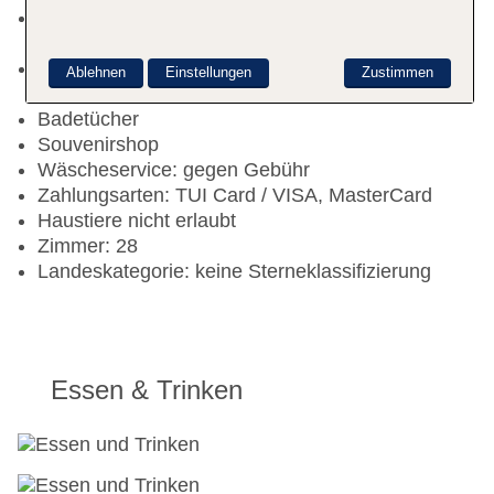
Rezeption: Sprachen: deutsch, englisch,
französisch, Geldwechsel möglich, Hotelsafe
Pool: Liegen: ohne Gebühr, Sonnenschirme:
Ablehnen
Einstellungen
Zustimmen
ohne Gebühr
Badetücher
Souvenirshop
Wäscheservice: gegen Gebühr
Zahlungsarten: TUI Card / VISA, MasterCard
Haustiere nicht erlaubt
Zimmer: 28
Landeskategorie: keine Sterneklassifizierung
Essen & Trinken