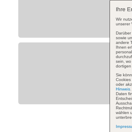
Ihre E
Wir nutz
unserer 
Darüber 
sowie un
andere 
Ihnen er
personal
durchzuf
sein, w
dortigen
Sie könn
Cookies 
oder akz
Hinweis
Daten fi
Entschei
Ausschal
Rechtmäß
wählen u
unterbre
Impres