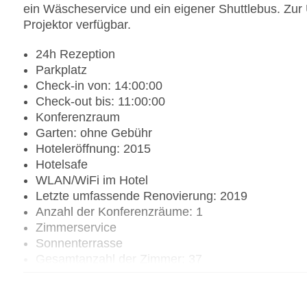
ein Wäscheservice und ein eigener Shuttlebus. Zur U
Projektor verfügbar.
24h Rezeption
Parkplatz
Check-in von: 14:00:00
Check-out bis: 11:00:00
Konferenzraum
Garten: ohne Gebühr
Hoteleröffnung: 2015
Hotelsafe
WLAN/WiFi im Hotel
Letzte umfassende Renovierung: 2019
Anzahl der Konferenzräume: 1
Zimmerservice
Sonnenterrasse
Gesamtanzahl der Zimmer: 37
Pools:Kinderbecken, Indoor Pool, Outdoor Pool,
Zahlungsarten: Mastercard, Visa
Landeskategorie: 5 Sterne