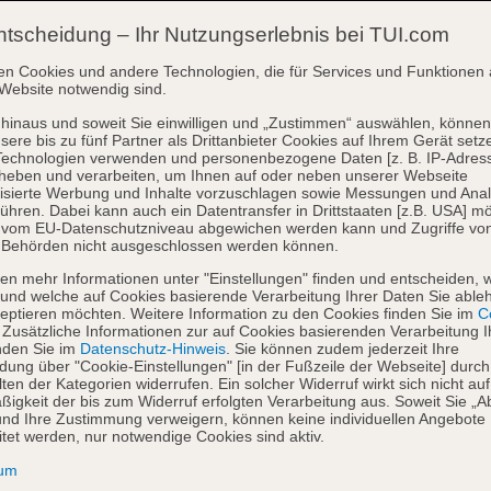
ntscheidung – Ihr Nutzungserlebnis bei TUI.com
en Cookies und andere Technologien, die für Services und Funktionen 
Website notwendig sind.
hinaus und soweit Sie einwilligen und „Zustimmen“ auswählen, können
sere bis zu fünf Partner als Drittanbieter Cookies auf Ihrem Gerät setz
Technologien verwenden und personenbezogene Daten [z. B. IP-Adres
heben und verarbeiten, um Ihnen auf oder neben unserer Webseite
isierte Werbung und Inhalte vorzuschlagen sowie Messungen und Ana
ühren. Dabei kann auch ein Datentransfer in Drittstaaten [z.B. USA] mö
o vom EU-Datenschutzniveau abgewichen werden kann und Zugriffe vo
 Behörden nicht ausgeschlossen werden können.
en mehr Informationen unter "Einstellungen" finden und entscheiden, 
und welche auf Cookies basierende Verarbeitung Ihrer Daten Sie able
eptieren möchten. Weitere Information zu den Cookies finden Sie im
Co
. Zusätzliche Informationen zur auf Cookies basierenden Verarbeitung I
nden Sie im
Datenschutz-Hinweis
. Sie können zudem jederzeit Ihre
dung über "Cookie-Einstellungen" [in der Fußzeile der Webseite] durch
ten der Kategorien widerrufen. Ein solcher Widerruf wirkt sich nicht auf
igkeit der bis zum Widerruf erfolgten Verarbeitung aus. Soweit Sie „A
nd Ihre Zustimmung verweigern, können keine individuellen Angebote
itet werden, nur notwendige Cookies sind aktiv.
sum