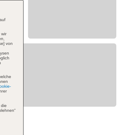
auf
 wir
en,
se] von
lysen
glich
n
welche
hnen
okie-
hrer
 die
blehnen“