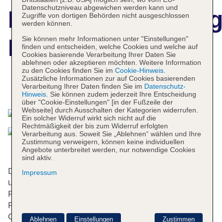
Datenschutzniveau abgewichen werden kann und
Hotelbeschreibun
Zugriffe von dortigen Behörden nicht ausgeschlossen
werden können.
Sie können mehr Informationen unter "Einstellungen"
Pearl Kayabacho
finden und entscheiden, welche Cookies und welche auf
Cookies basierende Verarbeitung Ihrer Daten Sie
ablehnen oder akzeptieren möchten. Weitere Information
zu den Cookies finden Sie im
Cookie-Hinweis
.
Zusätzliche Informationen zur auf Cookies basierenden
Verarbeitung Ihrer Daten finden Sie im
Datenschutz-
Das bietet Ihre Unterkunft
Hinweis
. Sie können zudem jederzeit Ihre Entscheidung
über "Cookie-Einstellungen" [in der Fußzeile der
Webseite] durch Ausschalten der Kategorien widerrufen.
Ein solcher Widerruf wirkt sich nicht auf die
Rechtmäßigkeit der bis zum Widerruf erfolgten
Verarbeitung aus. Soweit Sie „Ablehnen“ wählen und Ihre
Zustimmung verweigern, können keine individuellen
Angebote unterbreitet werden, nur notwendige Cookies
sind aktiv.
Das Hotel bietet 236 Einzel- und 32 Doppelzimmer
Impressum
und verfügt über 2 Aufzüge. Das freundliche
Personal an der Rezeption ist gerne bei allen
Fragen behilflich. Serviceleistungen wie eine
Gepäckaufbewahrung, ein Safe und ein
Ablehnen
Einstellungen
Zustimmen