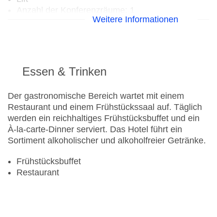
Anzahl der Konferenzräume: 1
Weitere Informationen
Anzahl der Aufzüge: 2
Zimmerservice
Gesamtanzahl der Stockwerke: 11
Gesamtanzahl der Zimmer: 268
Zahlungsarten: American Express, Diners Club,
Essen & Trinken
Mastercard, Visa
Landeskategorie: 3,5 Sterne
Der gastronomische Bereich wartet mit einem
Restaurant und einem Frühstückssaal auf. Täglich
werden ein reichhaltiges Frühstücksbuffet und ein
À-la-carte-Dinner serviert. Das Hotel führt ein
Sortiment alkoholischer und alkoholfreier Getränke.
Frühstücksbuffet
Restaurant