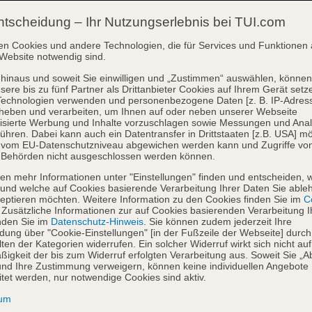
ntscheidung – Ihr Nutzungserlebnis bei TUI.com
en Cookies und andere Technologien, die für Services und Funktionen 
Website notwendig sind.
hinaus und soweit Sie einwilligen und „Zustimmen“ auswählen, können
sere bis zu fünf Partner als Drittanbieter Cookies auf Ihrem Gerät setz
Technologien verwenden und personenbezogene Daten [z. B. IP-Adres
heben und verarbeiten, um Ihnen auf oder neben unserer Webseite
isierte Werbung und Inhalte vorzuschlagen sowie Messungen und Ana
ühren. Dabei kann auch ein Datentransfer in Drittstaaten [z.B. USA] mö
o vom EU-Datenschutzniveau abgewichen werden kann und Zugriffe vo
 Behörden nicht ausgeschlossen werden können.
en mehr Informationen unter "Einstellungen" finden und entscheiden, 
und welche auf Cookies basierende Verarbeitung Ihrer Daten Sie able
eptieren möchten. Weitere Information zu den Cookies finden Sie im
Co
. Zusätzliche Informationen zur auf Cookies basierenden Verarbeitung I
nden Sie im
Datenschutz-Hinweis
. Sie können zudem jederzeit Ihre
dung über "Cookie-Einstellungen" [in der Fußzeile der Webseite] durch
ten der Kategorien widerrufen. Ein solcher Widerruf wirkt sich nicht auf
igkeit der bis zum Widerruf erfolgten Verarbeitung aus. Soweit Sie „A
nd Ihre Zustimmung verweigern, können keine individuellen Angebote
itet werden, nur notwendige Cookies sind aktiv.
sum