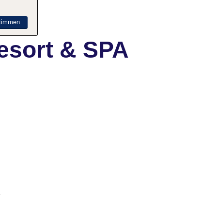
timmen
esort & SPA
e