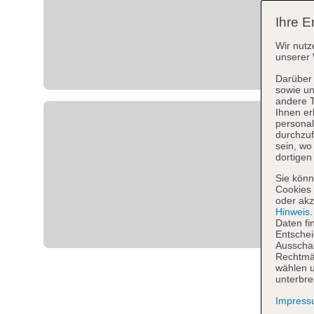
Ihre E
Wir nutz
unserer 
Darüber 
sowie un
andere 
Ihnen er
personal
durchzuf
sein, w
dortigen
Sie könn
Cookies 
oder akz
Hinweis
Daten fi
Entschei
Ausschal
Rechtmäß
wählen u
unterbre
Impres