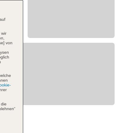
auf
 wir
en,
se] von
lysen
glich
n
welche
hnen
okie-
hrer
 die
blehnen“