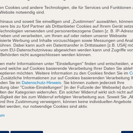
en Cookies und andere Technologien, die für Services und Funktionen 
Website notwendig sind.
hinaus und soweit Sie einwilligen und „Zustimmen“ auswählen, können
sere bis zu fünf Partner als Drittanbieter Cookies auf Ihrem Gerät setz
Technologien verwenden und personenbezogene Daten [z. B. IP-Adres
heben und verarbeiten, um Ihnen auf oder neben unserer Webseite
isierte Werbung und Inhalte vorzuschlagen sowie Messungen und Ana
ühren. Dabei kann auch ein Datentransfer in Drittstaaten [z.B. USA] mö
o vom EU-Datenschutzniveau abgewichen werden kann und Zugriffe vo
 Behörden nicht ausgeschlossen werden können.
en mehr Informationen unter "Einstellungen" finden und entscheiden, 
und welche auf Cookies basierende Verarbeitung Ihrer Daten Sie able
eptieren möchten. Weitere Information zu den Cookies finden Sie im
Co
. Zusätzliche Informationen zur auf Cookies basierenden Verarbeitung I
nden Sie im
Datenschutz-Hinweis
. Sie können zudem jederzeit Ihre
dung über "Cookie-Einstellungen" [in der Fußzeile der Webseite] durch
ten der Kategorien widerrufen. Ein solcher Widerruf wirkt sich nicht auf
igkeit der bis zum Widerruf erfolgten Verarbeitung aus. Soweit Sie „A
nd Ihre Zustimmung verweigern, können keine individuellen Angebote
itet werden, nur notwendige Cookies sind aktiv.
sum