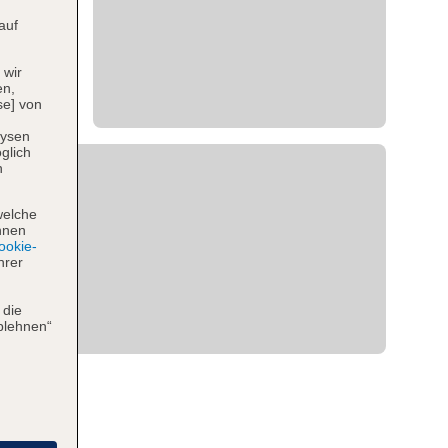
auf
 wir
en,
se] von
lysen
glich
n
welche
hnen
okie-
hrer
 die
blehnen“