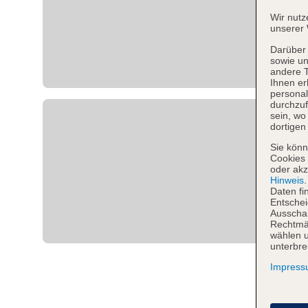
Wir nutz
unserer 
Darüber 
sowie un
andere 
Ihnen er
personal
durchzuf
sein, w
dortigen
Sie könn
Cookies 
oder akz
Hinweis
Daten fi
Entschei
Ausschal
Rechtmäß
wählen u
unterbre
Impres