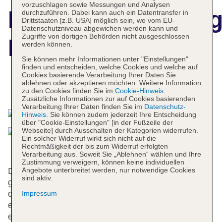
vorzuschlagen sowie Messungen und Analysen
Hotelbeschreibun
durchzuführen. Dabei kann auch ein Datentransfer in
Drittstaaten [z.B. USA] möglich sein, wo vom EU-
Datenschutzniveau abgewichen werden kann und
Zugriffe von dortigen Behörden nicht ausgeschlossen
Pera Center Hotel
werden können.
Sie können mehr Informationen unter "Einstellungen"
finden und entscheiden, welche Cookies und welche auf
Cookies basierende Verarbeitung Ihrer Daten Sie
ablehnen oder akzeptieren möchten. Weitere Information
Das bietet Ihre Unterkunft
zu den Cookies finden Sie im
Cookie-Hinweis
.
Zusätzliche Informationen zur auf Cookies basierenden
Verarbeitung Ihrer Daten finden Sie im
Datenschutz-
Hinweis
. Sie können zudem jederzeit Ihre Entscheidung
über "Cookie-Einstellungen" [in der Fußzeile der
Webseite] durch Ausschalten der Kategorien widerrufen.
Ein solcher Widerruf wirkt sich nicht auf die
Rechtmäßigkeit der bis zum Widerruf erfolgten
Verarbeitung aus. Soweit Sie „Ablehnen“ wählen und Ihre
Zustimmung verweigern, können keine individuellen
Angebote unterbreitet werden, nur notwendige Cookies
Das freundliche Personal an der Rezeption ist
sind aktiv.
gerne bei allen Fragen behilflich. Die Einrichtung
des Hotels umfasst eine Gepäckaufbewahrung,
Impressum
einen Safe und eine Wechselstube. Per WLAN
erhalten die Gäste Zugang zum Internet.