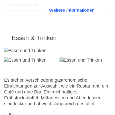
24h Rezeption
Weitere Informationen
Parkplatz: gegen Gebühr
Check-in von: 14:00:00
Check-out bis: 12:00:00
Konferenzraum
Garage: gegen Gebühr
Essen & Trinken
Garten: ohne Gebühr
Hotelsafe
WLAN/WiFi im Hotel
Lift
Anzahl der Konferenzräume: 1
Anzahl der Aufzüge: 1
Zimmerservice
Es stehen verschiedene gastronomische
Gesamtanzahl der Zimmer: 30
Einrichtungen zur Auswahl, wie ein Restaurant, ein
Zahlungsarten: Mastercard, Visa
Café und eine Bar. Ein reichhaltiges
Landeskategorie: 4 Sterne
Frühstücksbuffet, Mittagessen und Abendessen
sind lecker und abwechslungsreich gestaltet.
Bar