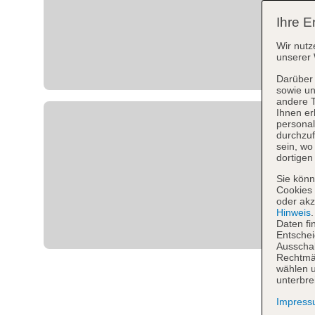
Ihre E
Wir nutz
unserer 
Darüber 
sowie un
andere 
Ihnen er
personal
durchzuf
sein, w
dortigen
Sie könn
Cookies 
oder akz
Hinweis
Daten fi
Entschei
Ausschal
Rechtmäß
wählen u
unterbre
Impres