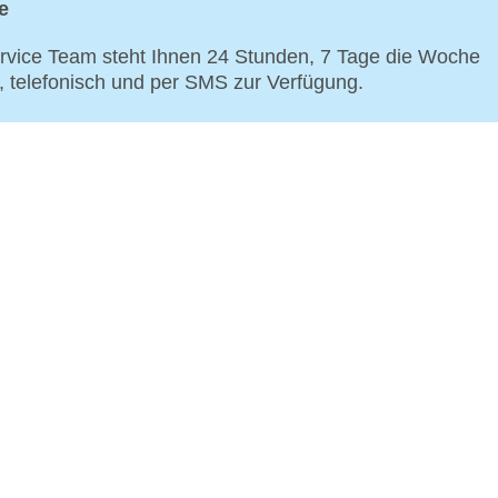
e
vice Team steht Ihnen 24 Stunden, 7 Tage die Woche
p, telefonisch und per SMS zur Verfügung.