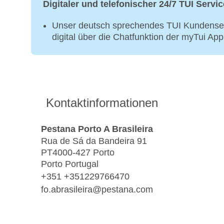
Digitaler und telefonischer 24/7 TUI Servic
Unser deutsch sprechendes TUI Kundenser
digital über die Chatfunktion der myTui Ap
Kontaktinformationen
Pestana Porto A Brasileira
Rua de Sá da Bandeira 91
PT4000-427 Porto
Porto Portugal
+351 +351229766470
fo.abrasileira@pestana.com