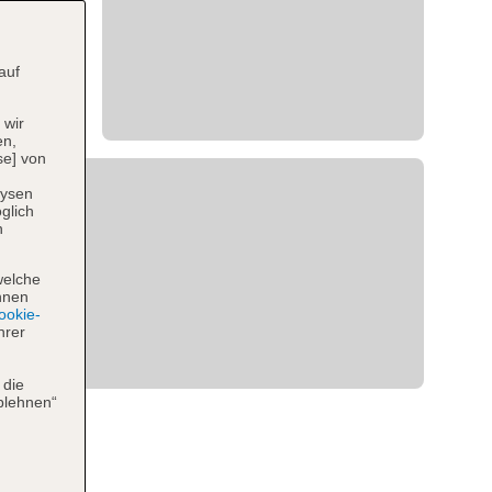
auf
 wir
en,
se] von
lysen
glich
n
welche
hnen
okie-
hrer
 die
blehnen“