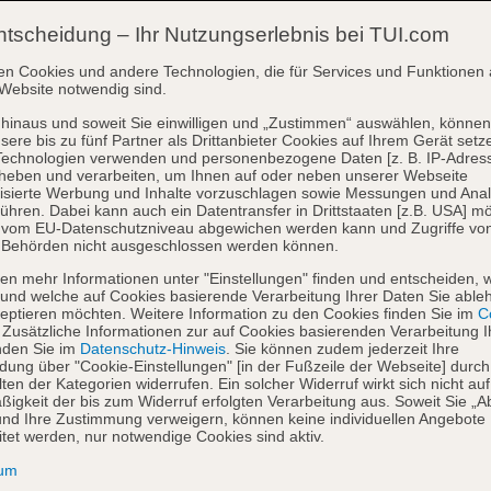
ntscheidung – Ihr Nutzungserlebnis bei TUI.com
en Cookies und andere Technologien, die für Services und Funktionen 
Website notwendig sind.
hinaus und soweit Sie einwilligen und „Zustimmen“ auswählen, können
sere bis zu fünf Partner als Drittanbieter Cookies auf Ihrem Gerät setz
Technologien verwenden und personenbezogene Daten [z. B. IP-Adres
heben und verarbeiten, um Ihnen auf oder neben unserer Webseite
isierte Werbung und Inhalte vorzuschlagen sowie Messungen und Ana
ühren. Dabei kann auch ein Datentransfer in Drittstaaten [z.B. USA] mö
o vom EU-Datenschutzniveau abgewichen werden kann und Zugriffe vo
 Behörden nicht ausgeschlossen werden können.
en mehr Informationen unter "Einstellungen" finden und entscheiden, 
und welche auf Cookies basierende Verarbeitung Ihrer Daten Sie able
eptieren möchten. Weitere Information zu den Cookies finden Sie im
Co
. Zusätzliche Informationen zur auf Cookies basierenden Verarbeitung I
nden Sie im
Datenschutz-Hinweis
. Sie können zudem jederzeit Ihre
dung über "Cookie-Einstellungen" [in der Fußzeile der Webseite] durch
ten der Kategorien widerrufen. Ein solcher Widerruf wirkt sich nicht auf
igkeit der bis zum Widerruf erfolgten Verarbeitung aus. Soweit Sie „A
nd Ihre Zustimmung verweigern, können keine individuellen Angebote
itet werden, nur notwendige Cookies sind aktiv.
sum