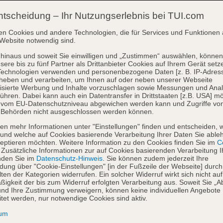
ntscheidung – Ihr Nutzungserlebnis bei TUI.com
en Cookies und andere Technologien, die für Services und Funktionen 
Website notwendig sind.
hinaus und soweit Sie einwilligen und „Zustimmen“ auswählen, können
sere bis zu fünf Partner als Drittanbieter Cookies auf Ihrem Gerät setz
Technologien verwenden und personenbezogene Daten [z. B. IP-Adres
heben und verarbeiten, um Ihnen auf oder neben unserer Webseite
isierte Werbung und Inhalte vorzuschlagen sowie Messungen und Ana
ühren. Dabei kann auch ein Datentransfer in Drittstaaten [z.B. USA] mö
o vom EU-Datenschutzniveau abgewichen werden kann und Zugriffe vo
 Behörden nicht ausgeschlossen werden können.
en mehr Informationen unter "Einstellungen" finden und entscheiden, 
und welche auf Cookies basierende Verarbeitung Ihrer Daten Sie able
eptieren möchten. Weitere Information zu den Cookies finden Sie im
Co
. Zusätzliche Informationen zur auf Cookies basierenden Verarbeitung I
nden Sie im
Datenschutz-Hinweis
. Sie können zudem jederzeit Ihre
dung über "Cookie-Einstellungen" [in der Fußzeile der Webseite] durch
ten der Kategorien widerrufen. Ein solcher Widerruf wirkt sich nicht auf
igkeit der bis zum Widerruf erfolgten Verarbeitung aus. Soweit Sie „A
nd Ihre Zustimmung verweigern, können keine individuellen Angebote
itet werden, nur notwendige Cookies sind aktiv.
sum