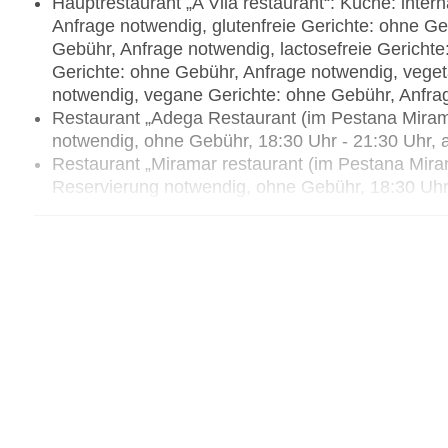
Hauptrestaurant „A Vila restaurant“: Küche: inter
Anfrage notwendig, glutenfreie Gerichte: ohne G
Gebühr, Anfrage notwendig, lactosefreie Gericht
Gerichte: ohne Gebühr, Anfrage notwendig, veget
notwendig, vegane Gerichte: ohne Gebühr, Anfra
Restaurant „Adega Restaurant (im Pestana Mirama
notwendig, ohne Gebühr, 18:30 Uhr - 21:30 Uhr
Restaurant „Miramar restaurant (im Pestana Mira
Reservierung notwendig, ohne Gebühr, 18:30 Uh
Restaurant „Pausa Burger (im Pestana Village)“:
Gebühr, täglich 12:00 Uhr - 16:00 Uhr, mit Terras
Bars & mehr: 2
Cocktailbar „A Fonte Bar“: gegen Gebühr
Poolbar Outdoor „A Proa Bar“: gegen Gebühr