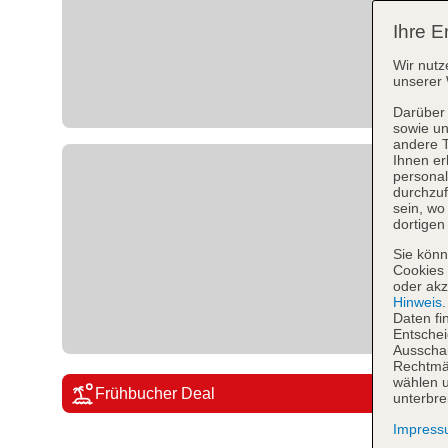
Ihre E
Wir nutz
unserer 
Darüber 
sowie un
andere 
Ihnen er
personal
durchzuf
sein, w
dortigen
Sie könn
Cookies 
oder akz
Hinweis
Daten fi
Entschei
Ausschal
Rechtmäß
wählen u
Frühbucher Deal
unterbre
Impres