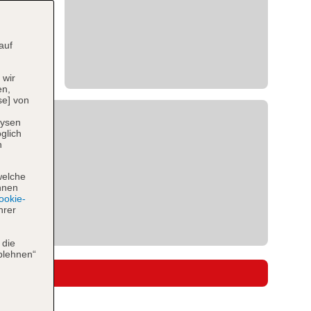
auf
 wir
en,
se] von
lysen
glich
n
welche
hnen
okie-
hrer
 die
blehnen“