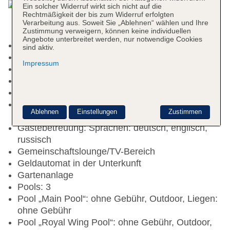
Ein solcher Widerruf wirkt sich nicht auf die
Rechtmäßigkeit der bis zum Widerruf erfolgten
Verarbeitung aus. Soweit Sie „Ablehnen“ wählen und Ihre
Zustimmung verweigern, können keine individuellen
Angebote unterbreitet werden, nur notwendige Cookies
Nichtraucherhotel, Raucherbereich
sind aktiv.
Check-in Zeit ab 14:00 Uhr
Impressum
Check-out Zeit bis 12:00 Uhr
Hoteleröffnung: 1998
Letzte Komplettrenovierung: 2025
Rezeption: täglich 24 Stunden, Sprachen:
Ablehnen
Einstellungen
Zustimmen
deutsch, englisch, russisch, Geldwechsel möglich
Gästebetreuung: Sprachen: deutsch, englisch,
russisch
Gemeinschaftslounge/TV-Bereich
Geldautomat in der Unterkunft
Gartenanlage
Pools: 3
Pool „Main Pool“: ohne Gebühr, Outdoor, Liegen:
ohne Gebühr
Pool „Royal Wing Pool“: ohne Gebühr, Outdoor,