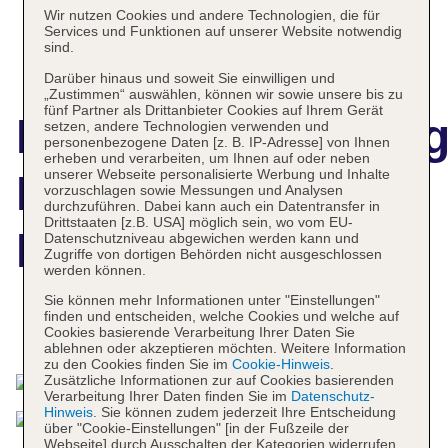
Wir nutzen Cookies und andere Technologien, die für
Services und Funktionen auf unserer Website notwendig
sind.
Darüber hinaus und soweit Sie einwilligen und
„Zustimmen“ auswählen, können wir sowie unsere bis zu
fünf Partner als Drittanbieter Cookies auf Ihrem Gerät
Hotelbeschreibun
setzen, andere Technologien verwenden und
personenbezogene Daten [z. B. IP-Adresse] von Ihnen
erheben und verarbeiten, um Ihnen auf oder neben
unserer Webseite personalisierte Werbung und Inhalte
Pickalbatros Golf
vorzuschlagen sowie Messungen und Analysen
durchzuführen. Dabei kann auch ein Datentransfer in
Drittstaaten [z.B. USA] möglich sein, wo vom EU-
Beach Resort
Datenschutzniveau abgewichen werden kann und
Zugriffe von dortigen Behörden nicht ausgeschlossen
werden können.
Sie können mehr Informationen unter "Einstellungen"
finden und entscheiden, welche Cookies und welche auf
Das bietet Ihre Unterkunft
Cookies basierende Verarbeitung Ihrer Daten Sie
ablehnen oder akzeptieren möchten. Weitere Information
zu den Cookies finden Sie im
Cookie-Hinweis
.
Zusätzliche Informationen zur auf Cookies basierenden
Verarbeitung Ihrer Daten finden Sie im
Datenschutz-
Hinweis
. Sie können zudem jederzeit Ihre Entscheidung
über "Cookie-Einstellungen" [in der Fußzeile der
Webseite] durch Ausschalten der Kategorien widerrufen.