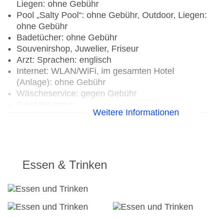
Liegen: ohne Gebühr
Pool „Salty Pool“: ohne Gebühr, Outdoor, Liegen:
ohne Gebühr
Badetücher: ohne Gebühr
Souvenirshop, Juwelier, Friseur
Arzt: Sprachen: englisch
Internet: WLAN/WiFi, im gesamten Hotel
(Anlage): ohne Gebühr
Wäscheservice: gegen Gebühr
Gepäckservice
Weitere Informationen
Zahlungsarten: TUI Card / VISA, MasterCard
Haustiere nicht erlaubt
Parkmöglichkeiten: Stellplätze, nicht überdacht:
ohne Gebühr, Anfrage & Reservierung nicht
notwendig
Essen & Trinken
Tagungseinrichtungen: Konferenzräume: 3,
klimatisierte Tagungsräume, Tageslicht,
Tagungsequipment: gegen Gebühr, Coffee
Breaks: gegen Gebühr
Größe des Hotels/Anlage: 215000 qm