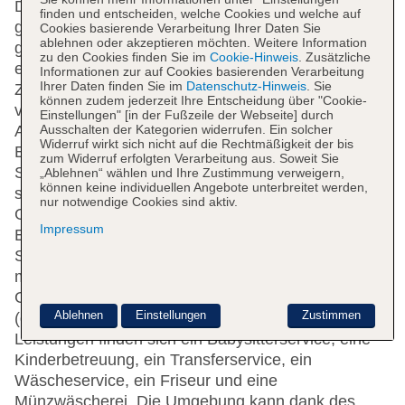
Das freundliche Personal an der Rezeption ist
finden und entscheiden, welche Cookies und welche auf
gerne bei allen Fragen behilflich. Zur Einrichtung
Cookies basierende Verarbeitung Ihrer Daten Sie
ablehnen oder akzeptieren möchten. Weitere Information
gehören eine Gepäckaufbewahrung, ein Safe und
zu den Cookies finden Sie im
Cookie-Hinweis
. Zusätzliche
ein Geldautomat. Per WLAN erhalten die Gäste
Informationen zur auf Cookies basierenden Verarbeitung
Ihrer Daten finden Sie im
Datenschutz-Hinweis
. Sie
Zugang zum Internet. Hilfestellung bei der Buchung
können zudem jederzeit Ihre Entscheidung über "Cookie-
von Ausflügen wird am Tourdesk geboten. Das
Einstellungen" [in der Fußzeile der Webseite] durch
Ausschalten der Kategorien widerrufen. Ein solcher
Apartmenthotel verfügt über rollstuhlgerechte
Widerruf wirkt sich nicht auf die Rechtmäßigkeit der bis
Einrichtungen und einen Aufzug. Neben einem
zum Widerruf erfolgten Verarbeitung aus. Soweit Sie
Supermarkt sind weitere Geschäfte zu finden. Ein
„Ablehnen“ wählen und Ihre Zustimmung verweigern,
können keine individuellen Angebote unterbreitet werden,
schöner Garten und ein Spielplatz gehören zum
nur notwendige Cookies sind aktiv.
Gelände der Unterbringung. Zu den weiteren
Impressum
Einrichtungen des Hotels zählen ein TV-Raum, ein
Spielzimmer und eine Bibliothek. Bei einer Anreise
mit dem Auto können die Gäste dieses in einer
Garage (ohne Gebühr) oder auf dem Parkplatz
Ablehnen
Einstellungen
Zustimmen
(gegen Gebühr) parken. Unter den weiteren
Leistungen finden sich ein Babysitterservice, eine
Kinderbetreuung, ein Transferservice, ein
Wäscheservice, ein Friseur und eine
Münzwäscherei. Die Umgebung kann dank des