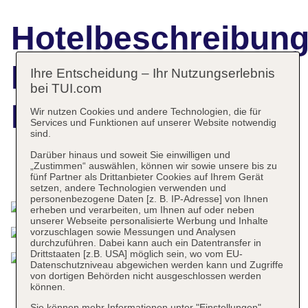
Hotelbeschreibun
Planos Beach
Ihre Entscheidung – Ihr Nutzungserlebnis
bei TUI.com
Hotel
Wir nutzen Cookies und andere Technologien, die für
Services und Funktionen auf unserer Website notwendig
sind.
Darüber hinaus und soweit Sie einwilligen und
„Zustimmen“ auswählen, können wir sowie unsere bis zu
Das bietet Ihre Unterkunft
fünf Partner als Drittanbieter Cookies auf Ihrem Gerät
setzen, andere Technologien verwenden und
personenbezogene Daten [z. B. IP-Adresse] von Ihnen
erheben und verarbeiten, um Ihnen auf oder neben
unserer Webseite personalisierte Werbung und Inhalte
vorzuschlagen sowie Messungen und Analysen
durchzuführen. Dabei kann auch ein Datentransfer in
Drittstaaten [z.B. USA] möglich sein, wo vom EU-
Datenschutzniveau abgewichen werden kann und Zugriffe
von dortigen Behörden nicht ausgeschlossen werden
können.
Sie können mehr Informationen unter "Einstellungen"