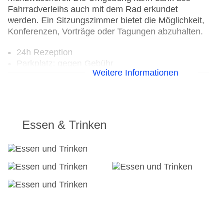
Fahrradverleihs auch mit dem Rad erkundet
werden. Ein Sitzungszimmer bietet die Möglichkeit,
Konferenzen, Vorträge oder Tagungen abzuhalten.
24h Rezeption
Parkplatz: gegen Gebühr
Weitere Informationen
Check-in von: 16:00:00
Check-out bis: 11:00:00
Konferenzraum
Garage
Hotelsafe
Essen & Trinken
WLAN/WiFi im Hotel
Letzte umfassende Renovierung: 2010
Lift
Minimarkt
Anzahl der Aufzüge: 1
Gesamtanzahl der Zimmer: 50
Pools:Kinderbecken, Outdoor Pool,
Sonnenschirme am Pool, Liegen am Pool