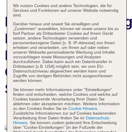
Wir nutzen Cookies und andere Technologien, die für
Services und Funktionen auf unserer Website notwendig
sind.
Hotelbeschreibun
Darüber hinaus und soweit Sie einwilligen und
„Zustimmen“ auswählen, können wir sowie unsere bis zu
Playalinda
fünf Partner als Drittanbieter Cookies auf Ihrem Gerät
setzen, andere Technologien verwenden und
personenbezogene Daten [z. B. IP-Adresse] von Ihnen
erheben und verarbeiten, um Ihnen auf oder neben
Lifestyle
unserer Webseite personalisierte Werbung und Inhalte
vorzuschlagen sowie Messungen und Analysen
durchzuführen. Dabei kann auch ein Datentransfer in
Drittstaaten [z.B. USA] möglich sein, wo vom EU-
Collection by
Datenschutzniveau abgewichen werden kann und
Zugriffe von dortigen Behörden nicht ausgeschlossen
werden können.
Senator
Sie können mehr Informationen unter "Einstellungen"
finden und entscheiden, welche Cookies und welche auf
Cookies basierende Verarbeitung Ihrer Daten Sie
ablehnen oder akzeptieren möchten. Weitere Information
zu den Cookies finden Sie im
Cookie-Hinweis
.
Das bietet Ihre Unterkunft
Zusätzliche Informationen zur auf Cookies basierenden
Verarbeitung Ihrer Daten finden Sie im
Datenschutz-
Hinweis
. Sie können zudem jederzeit Ihre Entscheidung
über "Cookie-Einstellungen" [in der Fußzeile der
Webseite] durch Ausschalten der Kategorien widerrufen.