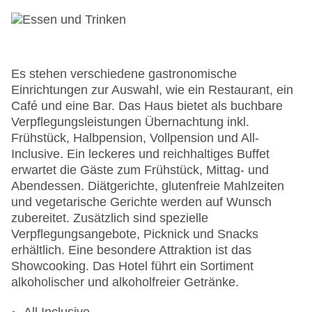
Lift
Anzahl der Aufzüge: 1
Haustiere auf Anfrage: gegen Gebühr
Zimmerservice
Sonnenterrasse
Es stehen verschiedene gastronomische
Gesamtanzahl der Stockwerke: 7
Einrichtungen zur Auswahl, wie ein Restaurant, ein
Gesamtanzahl der Zimmer: 130
Café und eine Bar. Das Haus bietet als buchbare
Pools:Kinderbecken, Indoor Pool: ohne Gebühr,
Verpflegungsleistungen Übernachtung inkl.
Outdoor Pool, Sonnenschirme am Pool, Liegen
Frühstück, Halbpension, Vollpension und All-
am Pool, Wasserrutsche
Inclusive. Ein leckeres und reichhaltiges Buffet
Zahlungsarten: Mastercard, Visa
erwartet die Gäste zum Frühstück, Mittag- und
Landeskategorie: 4 Sterne
Abendessen. Diätgerichte, glutenfreie Mahlzeiten
und vegetarische Gerichte werden auf Wunsch
zubereitet. Zusätzlich sind spezielle
Verpflegungsangebote, Picknick und Snacks
erhältlich. Eine besondere Attraktion ist das
Showcooking. Das Hotel führt ein Sortiment
alkoholischer und alkoholfreier Getränke.