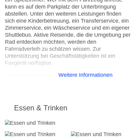
kann es auf dem Parkplatz der Unterbringung
abstellen. Unter den weiteren Leistungen finden
sich eine Kinderbetreuung, ein Transferservice, ein
Zimmerservice, ein Wäscheservice und ein eigener
Shuttlebus. Aktive Reisende, die die Umgebung per
Rad entdecken möchten, werden den
Fahrradverleih zu schätzen wissen. Zur
Unterstützung bei Geschäftstätigkeiten ist ein
Faxgerät verfügbar.
Weitere Informationen
24h Rezeption
Parkplatz
Check-in von: 14:00:00
Check-out bis: 12:00:00
Konferenzraum
Essen & Trinken
Garten: ohne Gebühr
Hotelsafe
WLAN/WiFi im Hotel
Letzte umfassende Renovierung: 1997