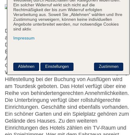
Ein solcher Widerruf wirkt sich nicht auf die
Rechtmäßigkeit der bis zum Widerruf erfolgten
Verarbeitung aus. Soweit Sie „Ablehnen“ wählen und Ihre
Zustimmung verweigern, können keine individuellen
Angebote unterbreitet werden, nur notwendige Cookies
sind aktiv.
Die Unterbringung bietet 130 Nichtraucherzimmer
auf 7 Etagen, die mit einem Aufzug erreichbar sind.
Impressum
Das mehrsprachige Personal an der Rezeption im
Empfangsbereich steht zur Seite beim Ein- und
Auschecken. Zur Einrichtung gehören eine
Gepäckaufbewahrung, ein Safe und eine
Ablehnen
Einstellungen
Zustimmen
Wechselstube. Im Haus steht WLAN zur Verfügung.
Hilfestellung bei der Buchung von Ausflügen wird
am Tourdesk geboten. Das Hotel verfügt über eine
Reihe von behindertengerechten Annehmlichkeiten.
Die Unterbringung verfügt über rollstuhlgerechte
Einrichtungen. Geschäfte sind ebenfalls vorhanden.
Ein schöner Garten und ein Spielplatz gehören zum
Gelände des Hauses. Zu den weiteren
Einrichtungen des Hotels zählen ein TV-Raum und
ein Spielzimmer. Wer mit dem Fahrzeug anreist,