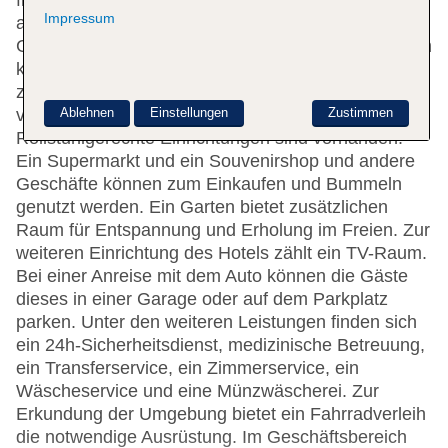
freundliche Personal an der Rezeption ist gerne bei
Impressum
allen Fragen behilflich. Serviceleistungen wie eine
Gepäckaufbewahrung und ein Safe tragen zu einem
komfortablen Aufenthalt bei. Im Haus steht WLAN
zur Verfügung. Die Unterbringung bietet eine Reihe
Ablehnen
Einstellungen
Zustimmen
von behindertengerechten Einrichtungen.
Rollstuhlgerechte Einrichtungen sind vorhanden.
Ein Supermarkt und ein Souvenirshop und andere
Geschäfte können zum Einkaufen und Bummeln
genutzt werden. Ein Garten bietet zusätzlichen
Raum für Entspannung und Erholung im Freien. Zur
weiteren Einrichtung des Hotels zählt ein TV-Raum.
Bei einer Anreise mit dem Auto können die Gäste
dieses in einer Garage oder auf dem Parkplatz
parken. Unter den weiteren Leistungen finden sich
ein 24h-Sicherheitsdienst, medizinische Betreuung,
ein Transferservice, ein Zimmerservice, ein
Wäscheservice und eine Münzwäscherei. Zur
Erkundung der Umgebung bietet ein Fahrradverleih
die notwendige Ausrüstung. Im Geschäftsbereich