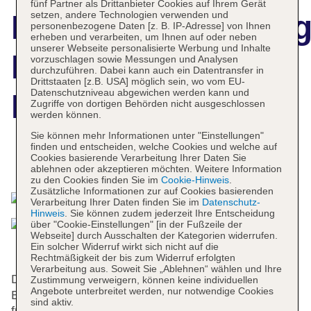
fünf Partner als Drittanbieter Cookies auf Ihrem Gerät
setzen, andere Technologien verwenden und
Hotelbeschreibun
personenbezogene Daten [z. B. IP-Adresse] von Ihnen
erheben und verarbeiten, um Ihnen auf oder neben
unserer Webseite personalisierte Werbung und Inhalte
PLAZA INN
vorzuschlagen sowie Messungen und Analysen
durchzuführen. Dabei kann auch ein Datentransfer in
Drittstaaten [z.B. USA] möglich sein, wo vom EU-
Datenschutzniveau abgewichen werden kann und
Regensburg
Zugriffe von dortigen Behörden nicht ausgeschlossen
werden können.
Sie können mehr Informationen unter "Einstellungen"
finden und entscheiden, welche Cookies und welche auf
Cookies basierende Verarbeitung Ihrer Daten Sie
Das bietet Ihre Unterkunft
ablehnen oder akzeptieren möchten. Weitere Information
zu den Cookies finden Sie im
Cookie-Hinweis
.
Zusätzliche Informationen zur auf Cookies basierenden
Verarbeitung Ihrer Daten finden Sie im
Datenschutz-
Hinweis
. Sie können zudem jederzeit Ihre Entscheidung
über "Cookie-Einstellungen" [in der Fußzeile der
Webseite] durch Ausschalten der Kategorien widerrufen.
Ein solcher Widerruf wirkt sich nicht auf die
Rechtmäßigkeit der bis zum Widerruf erfolgten
Verarbeitung aus. Soweit Sie „Ablehnen“ wählen und Ihre
Das Hotel bietet 159 Zimmer, 20 Suiten und 24
Zustimmung verweigern, können keine individuellen
Angebote unterbreitet werden, nur notwendige Cookies
Einzelzimmer und verfügt über 2 Aufzüge. Das
sind aktiv.