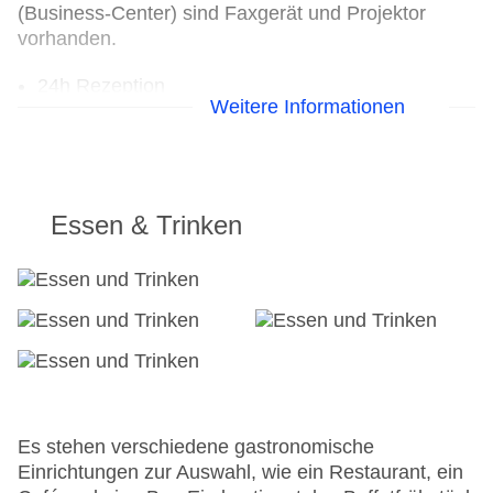
(Business-Center) sind Faxgerät und Projektor
vorhanden.
24h Rezeption
Weitere Informationen
Parkplatz
Check-in von: 15:00:00
Check-out bis: 11:00:00
Konferenzraum
Garage
Essen & Trinken
Garten: ohne Gebühr
Hotelsafe
WLAN/WiFi im Hotel
Lift
Minimarkt
Anzahl der Aufzüge: 2
Haustiere: gegen Gebühr
Zimmerservice
Sonnenterrasse
Es stehen verschiedene gastronomische
Gesamtanzahl der Zimmer: 159
Einrichtungen zur Auswahl, wie ein Restaurant, ein
Landeskategorie: 4 Sterne