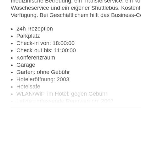
medizinische Betreuung, ein Transferservice, ein ko
Wäscheservice und ein eigener Shuttlebus. Kostenfr
Verfügung. Bei Geschäftlichem hilft das Business-Ce
24h Rezeption
Parkplatz
Check-in von: 18:00:00
Check-out bis: 11:00:00
Konferenzraum
Garage
Garten: ohne Gebühr
Hoteleröffnung: 2003
Hotelsafe
WLAN/WiFi im Hotel: gegen Gebühr
Letzte umfassende Renovierung: 2007
Lift
Anzahl der Konferenzräume: 1
Anzahl der Aufzüge: 1
Zimmerservice: gegen Gebühr
Sonnenterrasse