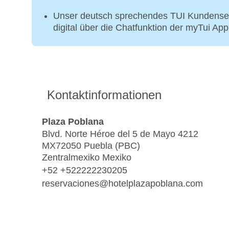
Unser deutsch sprechendes TUI Kundenser
digital über die Chatfunktion der myTui Ap
Kontaktinformationen
Plaza Poblana
Blvd. Norte Héroe del 5 de Mayo 4212
MX72050 Puebla (PBC)
Zentralmexiko Mexiko
+52 +522222230205
reservaciones@hotelplazapoblana.com