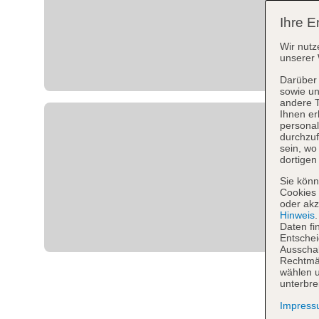
Ihre E
Wir nutz
unserer 
Darüber 
sowie un
andere 
Ihnen er
personal
durchzuf
sein, w
dortigen
Sie könn
Cookies 
oder akz
Hinweis
Daten fi
Entschei
Ausschal
Rechtmäß
wählen u
unterbre
Impres