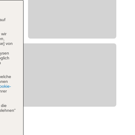
auf
 wir
en,
se] von
lysen
glich
n
welche
hnen
okie-
hrer
 die
blehnen“