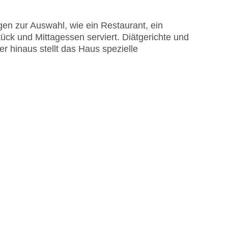
en zur Auswahl, wie ein Restaurant, ein
ebühr, Sonnenschirme am Pool, Liegen am Pool
ück und Mittagessen serviert. Diätgerichte und
isa
 hinaus stellt das Haus spezielle