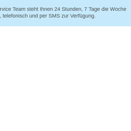
vice Team steht Ihnen 24 Stunden, 7 Tage die Woche
p, telefonisch und per SMS zur Verfügung.