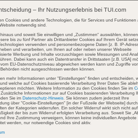
ntscheidung – Ihr Nutzungserlebnis bei TUI.com
en Cookies und andere Technologien, die für Services und Funktionen 
Website notwendig sind.
hinaus und soweit Sie einwilligen und „Zustimmen“ auswählen, können
sere bis zu fünf Partner als Drittanbieter Cookies auf Ihrem Gerät setz
Technologien verwenden und personenbezogene Daten [z. B. IP-Adres
heben und verarbeiten, um Ihnen auf oder neben unserer Webseite
isierte Werbung und Inhalte vorzuschlagen sowie Messungen und Ana
ühren. Dabei kann auch ein Datentransfer in Drittstaaten [z.B. USA] mö
o vom EU-Datenschutzniveau abgewichen werden kann und Zugriffe vo
 Behörden nicht ausgeschlossen werden können.
en mehr Informationen unter "Einstellungen" finden und entscheiden, 
und welche auf Cookies basierende Verarbeitung Ihrer Daten Sie able
eptieren möchten. Weitere Information zu den Cookies finden Sie im
Co
. Zusätzliche Informationen zur auf Cookies basierenden Verarbeitung I
nden Sie im
Datenschutz-Hinweis
. Sie können zudem jederzeit Ihre
dung über "Cookie-Einstellungen" [in der Fußzeile der Webseite] durch
ten der Kategorien widerrufen. Ein solcher Widerruf wirkt sich nicht auf
igkeit der bis zum Widerruf erfolgten Verarbeitung aus. Soweit Sie „A
nd Ihre Zustimmung verweigern, können keine individuellen Angebote
itet werden, nur notwendige Cookies sind aktiv.
sum