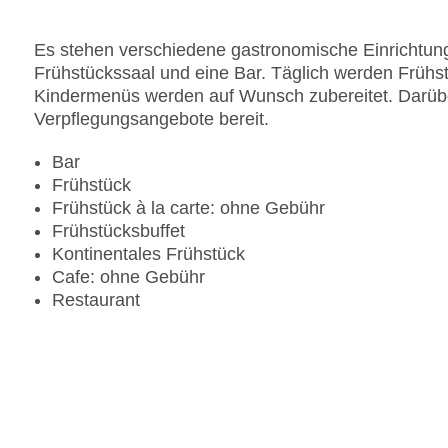
Gesamtanzahl der Stockwerke: 5
Gesamtanzahl der Zimmer: 108
Es stehen verschiedene gastronomische Einrichtung
Pools:Beheizter Außenpool, Indoor Pool: ohne G
Frühstückssaal und eine Bar. Täglich werden Frühst
Zahlungsarten: American Express, Mastercard, V
Kindermenüs werden auf Wunsch zubereitet. Darüber
Landeskategorie: 3,5 Sterne
Verpflegungsangebote bereit.
Bar
Frühstück
Frühstück à la carte: ohne Gebühr
Frühstücksbuffet
Kontinentales Frühstück
Cafe: ohne Gebühr
Restaurant