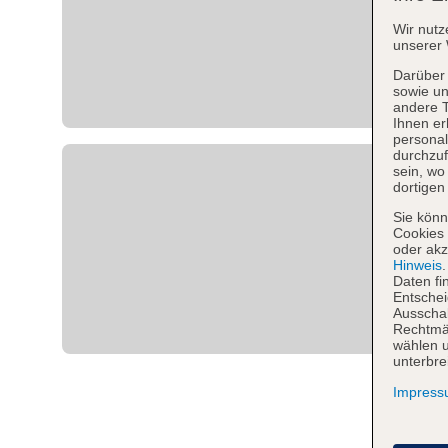
Wir nutz
unserer 
Darüber 
sowie un
andere 
Ihnen er
personal
durchzuf
sein, w
dortigen
Sie könn
Cookies 
oder akz
Hinweis
Daten fi
Entschei
Ausschal
Rechtmäß
wählen u
unterbre
Impres