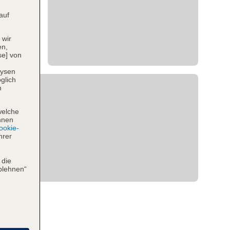
auf
 wir
en,
se] von
lysen
glich
n
welche
hnen
okie-
hrer
 die
blehnen“