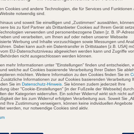
en Cookies und andere Technologien, die für Services und Funktionen 
Website notwendig sind.
hinaus und soweit Sie einwilligen und „Zustimmen“ auswählen, können
sere bis zu fünf Partner als Drittanbieter Cookies auf Ihrem Gerät setz
Technologien verwenden und personenbezogene Daten [z. B. IP-Adres
heben und verarbeiten, um Ihnen auf oder neben unserer Webseite
isierte Werbung und Inhalte vorzuschlagen sowie Messungen und Ana
ühren. Dabei kann auch ein Datentransfer in Drittstaaten [z.B. USA] mö
o vom EU-Datenschutzniveau abgewichen werden kann und Zugriffe vo
 Behörden nicht ausgeschlossen werden können.
en mehr Informationen unter "Einstellungen" finden und entscheiden, 
und welche auf Cookies basierende Verarbeitung Ihrer Daten Sie able
eptieren möchten. Weitere Information zu den Cookies finden Sie im
Co
. Zusätzliche Informationen zur auf Cookies basierenden Verarbeitung I
nden Sie im
Datenschutz-Hinweis
. Sie können zudem jederzeit Ihre
dung über "Cookie-Einstellungen" [in der Fußzeile der Webseite] durch
ten der Kategorien widerrufen. Ein solcher Widerruf wirkt sich nicht auf
igkeit der bis zum Widerruf erfolgten Verarbeitung aus. Soweit Sie „A
nd Ihre Zustimmung verweigern, können keine individuellen Angebote
itet werden, nur notwendige Cookies sind aktiv.
sum