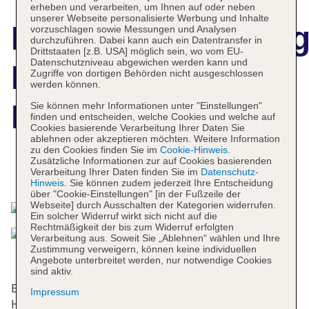
erheben und verarbeiten, um Ihnen auf oder neben
unserer Webseite personalisierte Werbung und Inhalte
Hotelbeschreibun
vorzuschlagen sowie Messungen und Analysen
durchzuführen. Dabei kann auch ein Datentransfer in
Drittstaaten [z.B. USA] möglich sein, wo vom EU-
Datenschutzniveau abgewichen werden kann und
Polonia Palace
Zugriffe von dortigen Behörden nicht ausgeschlossen
werden können.
Hotel
Sie können mehr Informationen unter "Einstellungen"
finden und entscheiden, welche Cookies und welche auf
Cookies basierende Verarbeitung Ihrer Daten Sie
ablehnen oder akzeptieren möchten. Weitere Information
zu den Cookies finden Sie im
Cookie-Hinweis
.
Zusätzliche Informationen zur auf Cookies basierenden
Das bietet Ihre Unterkunft
Verarbeitung Ihrer Daten finden Sie im
Datenschutz-
Hinweis
. Sie können zudem jederzeit Ihre Entscheidung
über "Cookie-Einstellungen" [in der Fußzeile der
Webseite] durch Ausschalten der Kategorien widerrufen.
Ein solcher Widerruf wirkt sich nicht auf die
Rechtmäßigkeit der bis zum Widerruf erfolgten
Verarbeitung aus. Soweit Sie „Ablehnen“ wählen und Ihre
Zustimmung verweigern, können keine individuellen
Angebote unterbreitet werden, nur notwendige Cookies
sind aktiv.
Erbaut wurde dieses Cityhotel im Jahre 1913. Das
Impressum
Hotel bietet 5 Junior-Suiten, 2 Suiten, Apartments,