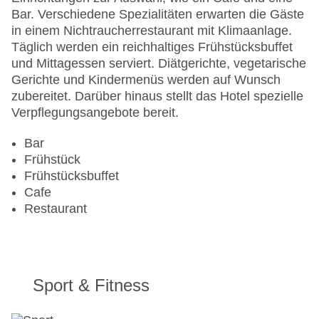
Letzte umfassende Renovierung: 2004
Bar. Verschiedene Spezialitäten erwarten die Gäste
Lift
in einem Nichtraucherrestaurant mit Klimaanlage.
Anzahl der Konferenzräume: 6
Täglich werden ein reichhaltiges Frühstücksbuffet
Anzahl der Aufzüge: 1
und Mittagessen serviert. Diätgerichte, vegetarische
Haustiere: gegen Gebühr
Gerichte und Kindermenüs werden auf Wunsch
Haustiere auf Anfrage: gegen Gebühr
zubereitet. Darüber hinaus stellt das Hotel spezielle
Zimmerservice
Verpflegungsangebote bereit.
Gesamtanzahl der Stockwerke: 7
Gesamtanzahl der Zimmer: 206
Bar
Zahlungsarten: American Express, Diners Club,
Frühstück
EC Maestro, Mastercard, Visa
Frühstücksbuffet
Landeskategorie: 4 Sterne
Cafe
Restaurant
Sport & Fitness