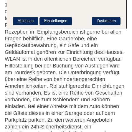
198 Einzel- und 198 Doppelzimmer auf 7 Etagen,
die mit einem Aufzug erreichbar sind.
Mehrsprachiges Personal (Englisch, Deutsch,
Ablehnen
Einstellungen
Zustimmen
Französisch) an der rund um die Uhr besetzten
Rezeption im Empfangsbereich ist gerne bei allen
Fragen behilflich. Eine Garderobe, eine
Gepäckaufbewahrung, ein Safe und ein
Geldautomat gehören zur Einrichtung des Hauses.
WLAN ist in den öffentlichen Bereichen verfügbar.
Hilfestellung bei der Buchung von Ausflügen wird
am Tourdesk geboten. Die Unterbringung verfügt
über eine Reihe von behindertengerechten
Annehmlichkeiten. Rollstuhlgerechte Einrichtungen
sind vorhanden. Es ist eine Reihe von Geschäften
vorhanden, die zum Schlendern und Stöbern
einladen. Bei einer Anreise mit dem Auto können
die Gäste dieses in einer Garage oder auf dem
Parkplatz parken. Zu den weiteren Angeboten
zählen ein 24h-Sicherheitsdienst, ein