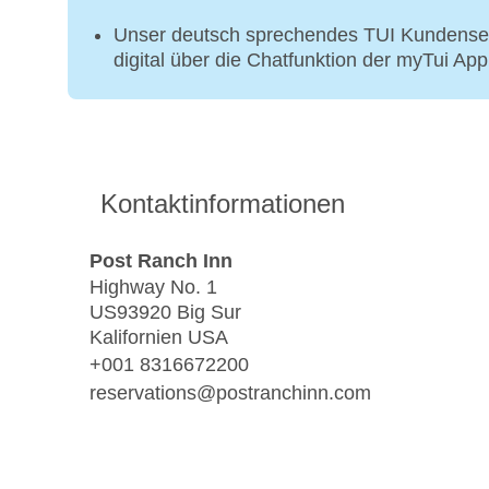
Unser deutsch sprechendes TUI Kundenser
digital über die Chatfunktion der myTui Ap
Kontaktinformationen
Post Ranch Inn
Highway No. 1
US93920 Big Sur
Kalifornien USA
+001 8316672200
reservations@postranchinn.com