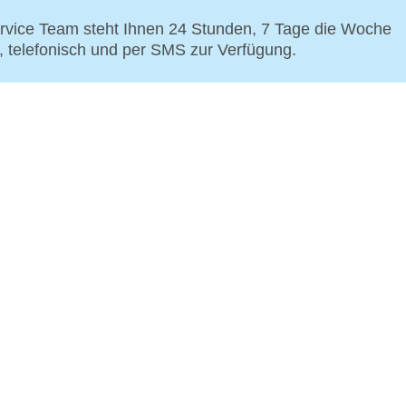
vice Team steht Ihnen 24 Stunden, 7 Tage die Woche
p, telefonisch und per SMS zur Verfügung.