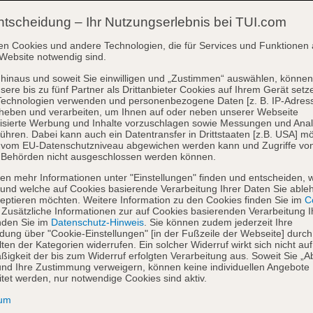
ntscheidung – Ihr Nutzungserlebnis bei TUI.com
en Cookies und andere Technologien, die für Services und Funktionen 
Website notwendig sind.
hinaus und soweit Sie einwilligen und „Zustimmen“ auswählen, können
sere bis zu fünf Partner als Drittanbieter Cookies auf Ihrem Gerät setz
Technologien verwenden und personenbezogene Daten [z. B. IP-Adres
heben und verarbeiten, um Ihnen auf oder neben unserer Webseite
isierte Werbung und Inhalte vorzuschlagen sowie Messungen und Ana
ühren. Dabei kann auch ein Datentransfer in Drittstaaten [z.B. USA] mö
o vom EU-Datenschutzniveau abgewichen werden kann und Zugriffe vo
 Behörden nicht ausgeschlossen werden können.
en mehr Informationen unter "Einstellungen" finden und entscheiden, 
und welche auf Cookies basierende Verarbeitung Ihrer Daten Sie able
eptieren möchten. Weitere Information zu den Cookies finden Sie im
Co
. Zusätzliche Informationen zur auf Cookies basierenden Verarbeitung I
nden Sie im
Datenschutz-Hinweis
. Sie können zudem jederzeit Ihre
dung über "Cookie-Einstellungen" [in der Fußzeile der Webseite] durch
ten der Kategorien widerrufen. Ein solcher Widerruf wirkt sich nicht auf
igkeit der bis zum Widerruf erfolgten Verarbeitung aus. Soweit Sie „A
nd Ihre Zustimmung verweigern, können keine individuellen Angebote
itet werden, nur notwendige Cookies sind aktiv.
sum