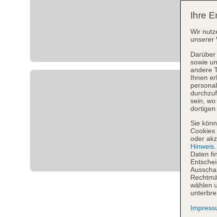
Ihre E
Wir nutz
unserer 
Darüber 
sowie un
andere 
Ihnen er
personal
durchzuf
sein, w
dortigen
Sie könn
Cookies 
oder akz
Hinweis
Daten fi
Entschei
Ausschal
Rechtmäß
wählen u
unterbre
Impres