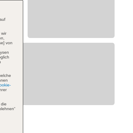
auf
 wir
en,
se] von
lysen
glich
n
welche
hnen
okie-
hrer
 die
blehnen“