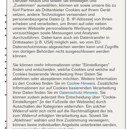
Darüber hinaus und soweit Sie einwilligen und
„Zustimmen“ auswählen, können wir sowie unsere bis zu
fünf Partner als Drittanbieter Cookies auf Ihrem Gerät
setzen, andere Technologien verwenden und
Nichtraucherhotel
personenbezogene Daten [z. B. IP-Adresse] von Ihnen
Check-in Zeit ab 14:00 Uhr
erheben und verarbeiten, um Ihnen auf oder neben
Check-out Zeit bis 12:00 Uhr
unserer Webseite personalisierte Werbung und Inhalte
vorzuschlagen sowie Messungen und Analysen
Rezeption: täglich 24 Stunden, Sprachen:
durchzuführen. Dabei kann auch ein Datentransfer in
englisch, Hotelsafe: ohne Gebühr
Drittstaaten [z.B. USA] möglich sein, wo vom EU-
Datenschutzniveau abgewichen werden kann und Zugriffe
Gästebetreuung: Sprachen: englisch
von dortigen Behörden nicht ausgeschlossen werden
Lift
können.
Gemeinschaftslounge/TV-Bereich
Sie können mehr Informationen unter "Einstellungen"
Gartenanlage, begrünter Innenhof
finden und entscheiden, welche Cookies und welche auf
Cookies basierende Verarbeitung Ihrer Daten Sie
Pools: 2
ablehnen oder akzeptieren möchten. Weitere Information
Pool „Lagoon Pool“: Januar - Dezember, ohne
zu den Cookies finden Sie im
Cookie-Hinweis
. Zusätzliche
Gebühr, Outdoor, Süßwasser, Liegen
Informationen zur auf Cookies basierenden Verarbeitung
Ihrer Daten finden Sie im
Datenschutz-Hinweis
. Sie
Kinderpool „Splash Zone Pool“: Januar -
können zudem jederzeit Ihre Entscheidung über "Cookie-
Dezember, ohne Gebühr, Outdoor, Süßwasser,
Einstellungen" [in der Fußzeile der Webseite] durch
Ausschalten der Kategorien widerrufen. Ein solcher
Wasserrutsche: Januar - Dezember, ohne
Widerruf wirkt sich nicht auf die Rechtmäßigkeit der bis
Gebühr, Liegen: ohne Gebühr
zum Widerruf erfolgten Verarbeitung aus. Soweit Sie
„Ablehnen“ wählen und Ihre Zustimmung verweigern,
Badetücher: ohne Gebühr
können keine individuellen Angebote unterbreitet werden,
Souvenirshop, Ladenzeile, Boutique, Juwelier