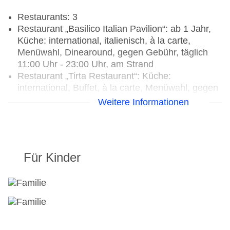
Restaurants: 3
Restaurant „Basilico Italian Pavilion“: ab 1 Jahr,
Küche: international, italienisch, à la carte,
Menüwahl, Dinearound, gegen Gebühr, täglich
11:00 Uhr - 23:00 Uhr, am Strand
Restaurant „Tirta Restaurant“: Küche:
international, Buffet, à la carte, Menüwahl, gegen
Gebühr, täglich 06:30 Uhr - 10:30 Uhr, 12:00 Uhr
Weitere Informationen
- 17:00 Uhr und 18:00 Uhr - 22:00 Uhr, am
Strand, am Pool
Restaurant „Lada Resto“: Küche: asiatisch,
landestypisch, regional, à la carte, Menüwahl,
Für Kinder
gegen Gebühr, täglich 11:00 Uhr - 23:00 Uhr, mit
Terrasse
Bars & mehr: 2
Loungebar „Prama Cafe & Lounge“: Januar -
Dezember, täglich 06:00 Uhr - 23:00 Uhr, gegen
Gebühr
Strandbar „Bamboo Bar & Lounge“: Januar -