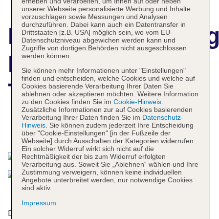
erheben und verarbeiten, um Ihnen auf oder neben
unserer Webseite personalisierte Werbung und Inhalte
vorzuschlagen sowie Messungen und Analysen
durchzuführen. Dabei kann auch ein Datentransfer in
Hotelbeschreibun
Drittstaaten [z.B. USA] möglich sein, wo vom EU-
Datenschutzniveau abgewichen werden kann und
Zugriffe von dortigen Behörden nicht ausgeschlossen
Protea Hotel Cape
werden können.
Sie können mehr Informationen unter "Einstellungen"
finden und entscheiden, welche Cookies und welche auf
Town Mowbray
Cookies basierende Verarbeitung Ihrer Daten Sie
ablehnen oder akzeptieren möchten. Weitere Information
zu den Cookies finden Sie im
Cookie-Hinweis
.
Zusätzliche Informationen zur auf Cookies basierenden
Verarbeitung Ihrer Daten finden Sie im
Datenschutz-
Hinweis
. Sie können zudem jederzeit Ihre Entscheidung
Das bietet Ihre Unterkunft
über "Cookie-Einstellungen" [in der Fußzeile der
Webseite] durch Ausschalten der Kategorien widerrufen.
Ein solcher Widerruf wirkt sich nicht auf die
Rechtmäßigkeit der bis zum Widerruf erfolgten
Verarbeitung aus. Soweit Sie „Ablehnen“ wählen und Ihre
Zustimmung verweigern, können keine individuellen
Angebote unterbreitet werden, nur notwendige Cookies
sind aktiv.
Impressum
Das Hotel mit einem Aufzug verfügt über 70