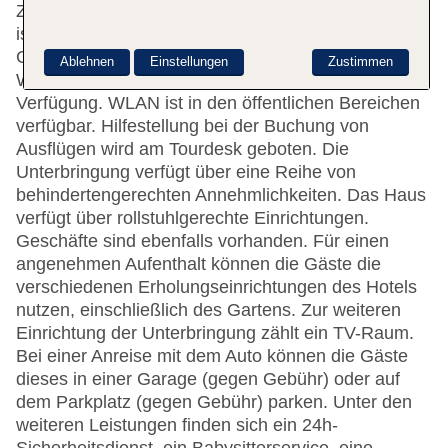
Zimmer. Das freundliche Personal an der Rezeption
ist gerne bei allen Fragen behilflich. Eine
Gepäckaufbewahrung, ein Safe und eine
Ablehnen
Einstellungen
Zustimmen
Wechselstube stehen als Serviceleistungen zur
Verfügung. WLAN ist in den öffentlichen Bereichen
verfügbar. Hilfestellung bei der Buchung von
Ausflügen wird am Tourdesk geboten. Die
Unterbringung verfügt über eine Reihe von
behindertengerechten Annehmlichkeiten. Das Haus
verfügt über rollstuhlgerechte Einrichtungen.
Geschäfte sind ebenfalls vorhanden. Für einen
angenehmen Aufenthalt können die Gäste die
verschiedenen Erholungseinrichtungen des Hotels
nutzen, einschließlich des Gartens. Zur weiteren
Einrichtung der Unterbringung zählt ein TV-Raum.
Bei einer Anreise mit dem Auto können die Gäste
dieses in einer Garage (gegen Gebühr) oder auf
dem Parkplatz (gegen Gebühr) parken. Unter den
weiteren Leistungen finden sich ein 24h-