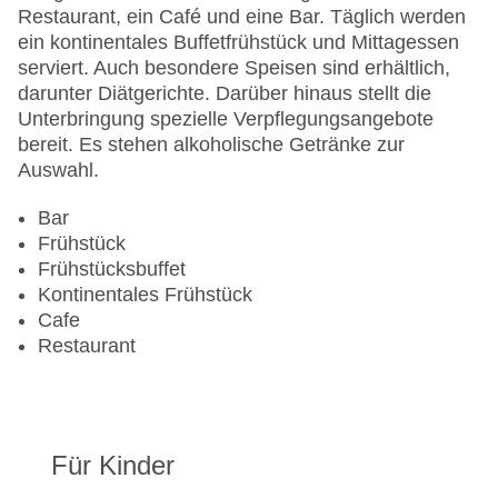
Haustiere
Restaurant, ein Café und eine Bar. Täglich werden
Zimmerservice
ein kontinentales Buffetfrühstück und Mittagessen
Gesamtanzahl der Zimmer: 70
serviert. Auch besondere Speisen sind erhältlich,
Pools:Indoor Pool, Outdoor Pool, Sonnenschirme
darunter Diätgerichte. Darüber hinaus stellt die
am Pool, Liegen am Pool
Unterbringung spezielle Verpflegungsangebote
Landeskategorie: 4 Sterne
bereit. Es stehen alkoholische Getränke zur
Auswahl.
Bar
Frühstück
Frühstücksbuffet
Kontinentales Frühstück
Cafe
Restaurant
Für Kinder