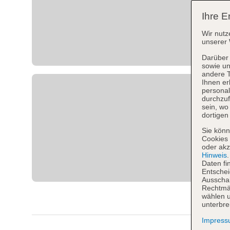
Ihre E
Wir nutz
unserer 
Darüber 
sowie un
andere 
Ihnen er
personal
durchzuf
sein, w
dortigen
Sie könn
Cookies 
oder akz
Hinweis
Daten fi
Entschei
Ausschal
Rechtmäß
wählen u
unterbre
Impres