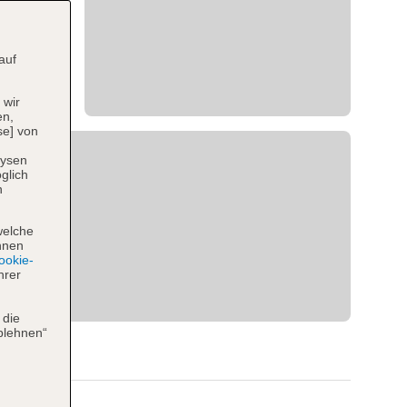
auf
 wir
en,
se] von
lysen
glich
n
welche
hnen
okie-
hrer
 die
blehnen“