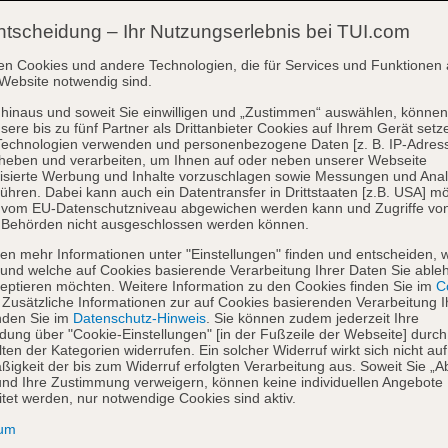
ntscheidung – Ihr Nutzungserlebnis bei TUI.com
en Cookies und andere Technologien, die für Services und Funktionen 
Website notwendig sind.
hinaus und soweit Sie einwilligen und „Zustimmen“ auswählen, können
sere bis zu fünf Partner als Drittanbieter Cookies auf Ihrem Gerät setz
Technologien verwenden und personenbezogene Daten [z. B. IP-Adres
heben und verarbeiten, um Ihnen auf oder neben unserer Webseite
isierte Werbung und Inhalte vorzuschlagen sowie Messungen und Ana
ühren. Dabei kann auch ein Datentransfer in Drittstaaten [z.B. USA] mö
o vom EU-Datenschutzniveau abgewichen werden kann und Zugriffe vo
 Behörden nicht ausgeschlossen werden können.
en mehr Informationen unter "Einstellungen" finden und entscheiden, 
und welche auf Cookies basierende Verarbeitung Ihrer Daten Sie able
eptieren möchten. Weitere Information zu den Cookies finden Sie im
Co
. Zusätzliche Informationen zur auf Cookies basierenden Verarbeitung I
nden Sie im
Datenschutz-Hinweis
. Sie können zudem jederzeit Ihre
dung über "Cookie-Einstellungen" [in der Fußzeile der Webseite] durch
ten der Kategorien widerrufen. Ein solcher Widerruf wirkt sich nicht auf
igkeit der bis zum Widerruf erfolgten Verarbeitung aus. Soweit Sie „A
nd Ihre Zustimmung verweigern, können keine individuellen Angebote
itet werden, nur notwendige Cookies sind aktiv.
sum