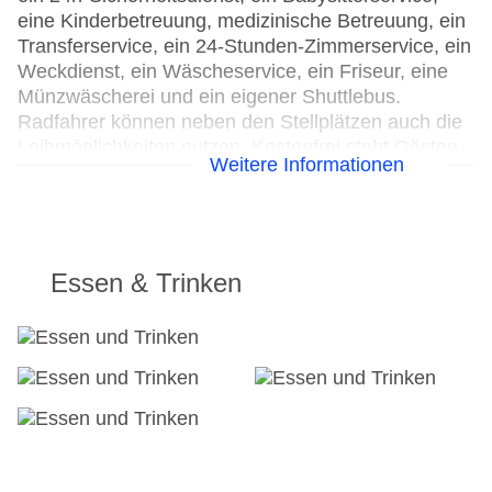
eine Kinderbetreuung, medizinische Betreuung, ein
Transferservice, ein 24-Stunden-Zimmerservice, ein
Weckdienst, ein Wäscheservice, ein Friseur, eine
Münzwäscherei und ein eigener Shuttlebus.
Radfahrer können neben den Stellplätzen auch die
Leihmöglichkeiten nutzen. Kostenfrei steht Gästen
Weitere Informationen
die Tageszeitung zur Verfügung. Bei
Geschäftlichem hilft das Business-Center gerne
weiter und bietet ein Faxgerät an.
24h Rezeption
Essen & Trinken
Parkplatz
Check-in von: 14:00:00
Check-out bis: 12:00:00
Konferenzraum
Garage
Garten: ohne Gebühr
Hotelsafe
WLAN/WiFi im Hotel