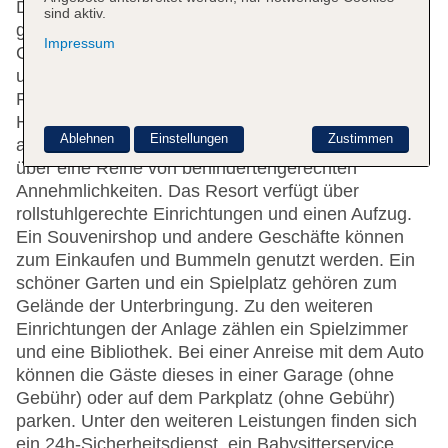
Das freundliche Personal an der Rezeption ist
sind aktiv.
gerne bei allen Fragen behilflich. Eine
Impressum
Gepäckaufbewahrung, ein Safe, eine Wechselstube
und ein Geldautomat gehören zur Einrichtung des
Resorts. In der Anlage steht WLAN zur Verfügung.
Hilfestellung bei der Buchung von Ausflügen wird
Ablehnen
Einstellungen
Zustimmen
am Tourdesk geboten. Die Unterbringung verfügt
über eine Reihe von behindertengerechten
Annehmlichkeiten. Das Resort verfügt über
rollstuhlgerechte Einrichtungen und einen Aufzug.
Ein Souvenirshop und andere Geschäfte können
zum Einkaufen und Bummeln genutzt werden. Ein
schöner Garten und ein Spielplatz gehören zum
Gelände der Unterbringung. Zu den weiteren
Einrichtungen der Anlage zählen ein Spielzimmer
und eine Bibliothek. Bei einer Anreise mit dem Auto
können die Gäste dieses in einer Garage (ohne
Gebühr) oder auf dem Parkplatz (ohne Gebühr)
parken. Unter den weiteren Leistungen finden sich
ein 24h-Sicherheitsdienst, ein Babysitterservice,