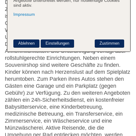
Angebote unterbreitet werden, nur notwendige Cookies
Das Hotel mit einem Aufzug verfügt über 252
sind aktiv.
Zimmer. Das freundliche Personal an der Rezeption
Impressum
ist gerne bei allen Fragen behilflich. Eine
Gepäckaufbewahrung, ein Safe und eine
Wechselstube gehören zur Einrichtung der
Unterbringung. Im Haus steht WLAN zur Verfügung.
Ablehnen
Einstellungen
Zustimmen
Das Hotel bietet eine Reihe behindertengerechter
Annehmlichkeiten. Die Unterbringung verfügt über
rollstuhlgerechte Einrichtungen. Neben einem
Souvenirshop sind weitere Geschäfte zu finden.
Kinder können nach Herzenslust auf dem Spielplatz
herumtoben. Zum Parken ihres Autos stehen den
Gästen eine Garage und ein Parkplatz (gegen
Gebühr) zur Verfügung. Zu den weiteren Angeboten
zählen ein 24h-Sicherheitsdienst, ein kostenfreier
Babysitterservice, eine Kinderbetreuung,
medizinische Betreuung, ein Transferservice, ein
Zimmerservice, ein Wäscheservice und eine
Münzwäscherei. Aktive Reisende, die die
Umgebung per Rad entdecken möchten, werden