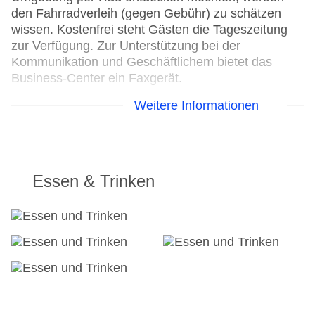
den Fahrradverleih (gegen Gebühr) zu schätzen
wissen. Kostenfrei steht Gästen die Tageszeitung
zur Verfügung. Zur Unterstützung bei der
Kommunikation und Geschäftlichem bietet das
Business-Center ein Faxgerät.
Weitere Informationen
24h Rezeption
Parkplatz: gegen Gebühr
Check-in von: 15:00:00
Check-out bis: 12:00:00
Konferenzraum
Essen & Trinken
Garage
Hotelsafe
WLAN/WiFi im Hotel
Lift
Anzahl der Konferenzräume: 1
Anzahl der Aufzüge: 1
Haustiere
Zimmerservice