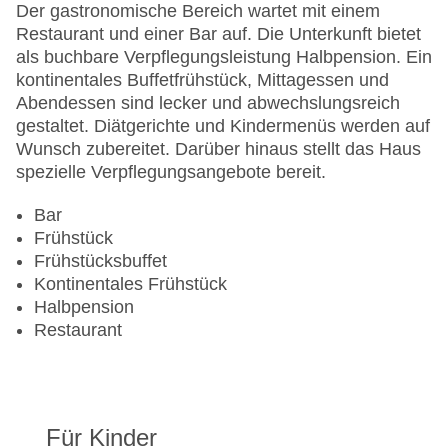
Sonnenterrasse
Der gastronomische Bereich wartet mit einem
Gesamtanzahl der Stockwerke: 12
Restaurant und einer Bar auf. Die Unterkunft bietet
Gesamtanzahl der Zimmer: 252
als buchbare Verpflegungsleistung Halbpension. Ein
Pools:Beheizter Außenpool, Indoor Pool, Outdoor
kontinentales Buffetfrühstück, Mittagessen und
Pool, Liegen am Pool
Abendessen sind lecker und abwechslungsreich
Zahlungsarten: American Express, Diners Club,
gestaltet. Diätgerichte und Kindermenüs werden auf
EC Maestro, Mastercard, Visa
Wunsch zubereitet. Darüber hinaus stellt das Haus
Landeskategorie: 4 Sterne
spezielle Verpflegungsangebote bereit.
Bar
Frühstück
Frühstücksbuffet
Kontinentales Frühstück
Halbpension
Restaurant
Für Kinder