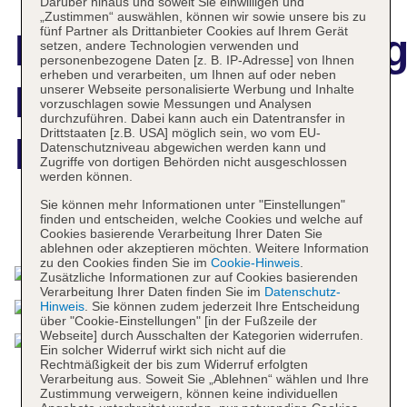
Darüber hinaus und soweit Sie einwilligen und
„Zustimmen“ auswählen, können wir sowie unsere bis zu
fünf Partner als Drittanbieter Cookies auf Ihrem Gerät
Hotelbeschreibun
setzen, andere Technologien verwenden und
personenbezogene Daten [z. B. IP-Adresse] von Ihnen
erheben und verarbeiten, um Ihnen auf oder neben
Pullman Stuttgart
unserer Webseite personalisierte Werbung und Inhalte
vorzuschlagen sowie Messungen und Analysen
durchzuführen. Dabei kann auch ein Datentransfer in
Drittstaaten [z.B. USA] möglich sein, wo vom EU-
Fontana
Datenschutzniveau abgewichen werden kann und
Zugriffe von dortigen Behörden nicht ausgeschlossen
werden können.
Sie können mehr Informationen unter "Einstellungen"
finden und entscheiden, welche Cookies und welche auf
Das bietet Ihre Unterkunft
Cookies basierende Verarbeitung Ihrer Daten Sie
ablehnen oder akzeptieren möchten. Weitere Information
zu den Cookies finden Sie im
Cookie-Hinweis
.
Zusätzliche Informationen zur auf Cookies basierenden
Verarbeitung Ihrer Daten finden Sie im
Datenschutz-
Hinweis
. Sie können zudem jederzeit Ihre Entscheidung
über "Cookie-Einstellungen" [in der Fußzeile der
Webseite] durch Ausschalten der Kategorien widerrufen.
Ein solcher Widerruf wirkt sich nicht auf die
Rechtmäßigkeit der bis zum Widerruf erfolgten
Verarbeitung aus. Soweit Sie „Ablehnen“ wählen und Ihre
Zustimmung verweigern, können keine individuellen