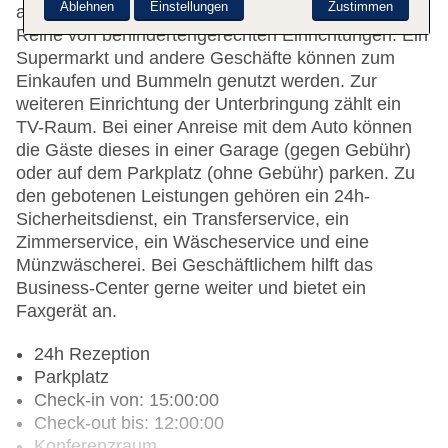
Ablehnen
Einstellungen
Zustimmen
am Tourdesk geboten. Das Haus verfügt über eine
Reihe von behindertengerechten Einrichtungen. Ein
Supermarkt und andere Geschäfte können zum
Einkaufen und Bummeln genutzt werden. Zur
weiteren Einrichtung der Unterbringung zählt ein
TV-Raum. Bei einer Anreise mit dem Auto können
die Gäste dieses in einer Garage (gegen Gebühr)
oder auf dem Parkplatz (ohne Gebühr) parken. Zu
den gebotenen Leistungen gehören ein 24h-
Sicherheitsdienst, ein Transferservice, ein
Zimmerservice, ein Wäscheservice und eine
Münzwäscherei. Bei Geschäftlichem hilft das
Business-Center gerne weiter und bietet ein
Faxgerät an.
24h Rezeption
Parkplatz
Check-in von: 15:00:00
Check-out bis: 12:00:00
Konferenzraum