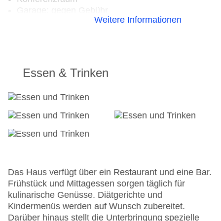
Garage: gegen Gebühr
Weitere Informationen
Hotelsafe
WLAN/WiFi im Hotel
Lift
Minimarkt
Anzahl der Konferenzräume: 1
Essen & Trinken
Anzahl der Aufzüge: 1
Haustiere
Zimmerservice
Gesamtanzahl der Zimmer: 43
Pools:Indoor Pool, Outdoor Pool, Liegen am Pool
Landeskategorie: 3 Sterne
Das Haus verfügt über ein Restaurant und eine Bar.
Frühstück und Mittagessen sorgen täglich für
kulinarische Genüsse. Diätgerichte und
Kindermenüs werden auf Wunsch zubereitet.
Darüber hinaus stellt die Unterbringung spezielle