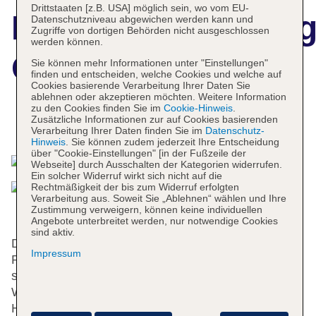
Drittstaaten [z.B. USA] möglich sein, wo vom EU-
Hotelbeschreibun
Datenschutzniveau abgewichen werden kann und
Zugriffe von dortigen Behörden nicht ausgeschlossen
werden können.
QP Hotels Trujillo
Sie können mehr Informationen unter "Einstellungen"
finden und entscheiden, welche Cookies und welche auf
Cookies basierende Verarbeitung Ihrer Daten Sie
ablehnen oder akzeptieren möchten. Weitere Information
zu den Cookies finden Sie im
Cookie-Hinweis
.
Zusätzliche Informationen zur auf Cookies basierenden
Das bietet Ihre Unterkunft
Verarbeitung Ihrer Daten finden Sie im
Datenschutz-
Hinweis
. Sie können zudem jederzeit Ihre Entscheidung
über "Cookie-Einstellungen" [in der Fußzeile der
Webseite] durch Ausschalten der Kategorien widerrufen.
Ein solcher Widerruf wirkt sich nicht auf die
Rechtmäßigkeit der bis zum Widerruf erfolgten
Verarbeitung aus. Soweit Sie „Ablehnen“ wählen und Ihre
Zustimmung verweigern, können keine individuellen
Angebote unterbreitet werden, nur notwendige Cookies
sind aktiv.
Dieses Hotel verfügt über einen Aufzug und eine
Impressum
Rezeption. Eine Gepäckaufbewahrung und ein Safe
stehen als Serviceleistungen zur Verfügung. Per
WLAN erhalten die Gäste Zugang zum Internet.
Hilfestellung bei der Buchung von Ausflügen wird