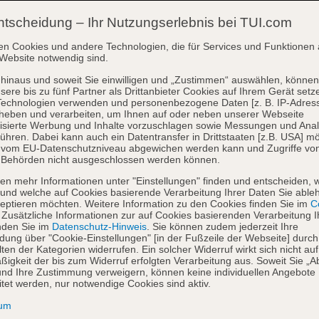
ntscheidung – Ihr Nutzungserlebnis bei TUI.com
en Cookies und andere Technologien, die für Services und Funktionen 
Website notwendig sind.
hinaus und soweit Sie einwilligen und „Zustimmen“ auswählen, können
sere bis zu fünf Partner als Drittanbieter Cookies auf Ihrem Gerät setz
Technologien verwenden und personenbezogene Daten [z. B. IP-Adres
heben und verarbeiten, um Ihnen auf oder neben unserer Webseite
isierte Werbung und Inhalte vorzuschlagen sowie Messungen und Ana
ühren. Dabei kann auch ein Datentransfer in Drittstaaten [z.B. USA] mö
o vom EU-Datenschutzniveau abgewichen werden kann und Zugriffe vo
 Behörden nicht ausgeschlossen werden können.
en mehr Informationen unter "Einstellungen" finden und entscheiden, 
und welche auf Cookies basierende Verarbeitung Ihrer Daten Sie able
eptieren möchten. Weitere Information zu den Cookies finden Sie im
Co
. Zusätzliche Informationen zur auf Cookies basierenden Verarbeitung I
nden Sie im
Datenschutz-Hinweis
. Sie können zudem jederzeit Ihre
dung über "Cookie-Einstellungen" [in der Fußzeile der Webseite] durch
ten der Kategorien widerrufen. Ein solcher Widerruf wirkt sich nicht auf
igkeit der bis zum Widerruf erfolgten Verarbeitung aus. Soweit Sie „A
nd Ihre Zustimmung verweigern, können keine individuellen Angebote
itet werden, nur notwendige Cookies sind aktiv.
sum