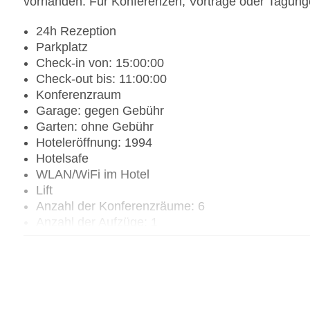
vorhanden. Für Konferenzen, Vorträge oder Tagun
24h Rezeption
Parkplatz
Check-in von: 15:00:00
Check-out bis: 11:00:00
Konferenzraum
Garage: gegen Gebühr
Garten: ohne Gebühr
Hoteleröffnung: 1994
Hotelsafe
WLAN/WiFi im Hotel
Lift
Anzahl der Konferenzräume: 6
Anzahl der Aufzüge: 1
Haustiere
Zimmerservice
Sonnenterrasse
Gesamtanzahl der Stockwerke: 3
Gesamtanzahl der Zimmer: 126