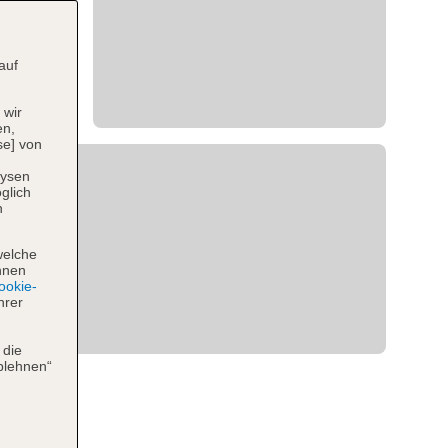
auf
 wir
en,
se] von
lysen
glich
n
welche
hnen
okie-
hrer
 die
blehnen“