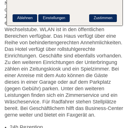
Nichtraucherzimmer. Das freundliche Personal an
der Rezeption ist gerne bei allen Fragen behilflich.
Zu den Einrichtungen der Unterbringung gehören
Ablehnen
Einstellungen
Zustimmen
eine Gepäckaufbewahrung, ein Safe und eine
Wechselstube. WLAN ist in den öffentlichen
Bereichen verfügbar. Das Haus verfügt über eine
Reihe von behindertengerechten Annehmlichkeiten.
Das Hotel verfügt über rollstuhlgerechte
Einrichtungen. Geschäfte sind ebenfalls vorhanden.
Zu den weiteren Einrichtungen der Unterbringung
zählen ein Zeitungskiosk und ein Spielzimmer. Bei
einer Anreise mit dem Auto können die Gäste
dieses in einer Garage oder auf dem Parkplatz
(gegen Gebühr) parken. Unter den weiteren
Leistungen finden sich ein Zimmerservice und ein
Wäscheservice. Für Radfahrer stehen Stellplätze
bereit. Bei Geschäftlichem hilft das Business-Center
gerne weiter und bietet ein Faxgerät an.
24h Rezeption