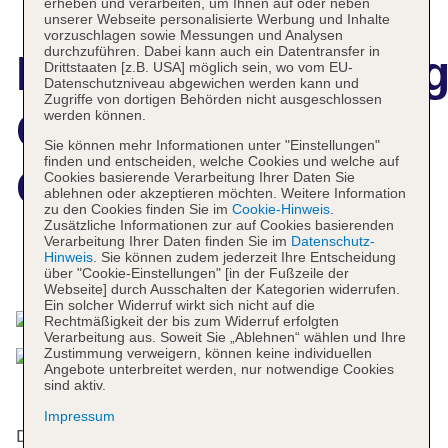
erheben und verarbeiten, um Ihnen auf oder neben
unserer Webseite personalisierte Werbung und Inhalte
vorzuschlagen sowie Messungen und Analysen
durchzuführen. Dabei kann auch ein Datentransfer in
Hotelbeschreibun
Drittstaaten [z.B. USA] möglich sein, wo vom EU-
Datenschutzniveau abgewichen werden kann und
Zugriffe von dortigen Behörden nicht ausgeschlossen
Quality Hotel
werden können.
Sie können mehr Informationen unter "Einstellungen"
finden und entscheiden, welche Cookies und welche auf
Globe
Cookies basierende Verarbeitung Ihrer Daten Sie
ablehnen oder akzeptieren möchten. Weitere Information
zu den Cookies finden Sie im
Cookie-Hinweis
.
Zusätzliche Informationen zur auf Cookies basierenden
Verarbeitung Ihrer Daten finden Sie im
Datenschutz-
Hinweis
. Sie können zudem jederzeit Ihre Entscheidung
Das bietet Ihre Unterkunft
über "Cookie-Einstellungen" [in der Fußzeile der
Webseite] durch Ausschalten der Kategorien widerrufen.
Ein solcher Widerruf wirkt sich nicht auf die
Rechtmäßigkeit der bis zum Widerruf erfolgten
Verarbeitung aus. Soweit Sie „Ablehnen“ wählen und Ihre
Zustimmung verweigern, können keine individuellen
Angebote unterbreitet werden, nur notwendige Cookies
sind aktiv.
Impressum
Das Hotel mit einem Aufzug verfügt über 527