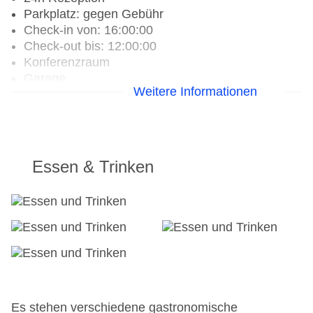
Parkplatz: gegen Gebühr
Check-in von: 16:00:00
Check-out bis: 12:00:00
Konferenzraum
Garage
Weitere Informationen
Hoteleröffnung: 1989
Hotelsafe
WLAN/WiFi im Hotel
Letzte umfassende Renovierung: 2019
Lift
Essen & Trinken
Anzahl der Konferenzräume: 1
Anzahl der Aufzüge: 1
Haustiere: gegen Gebühr
Zimmerservice
Gesamtanzahl der Stockwerke: 16
Gesamtanzahl der Zimmer: 527
Landeskategorie: 4 Sterne
Es stehen verschiedene gastronomische