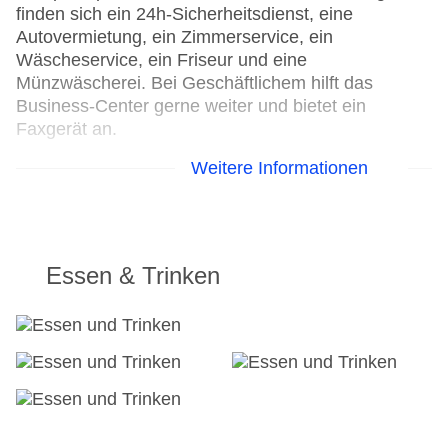
finden sich ein 24h-Sicherheitsdienst, eine
Autovermietung, ein Zimmerservice, ein
Wäscheservice, ein Friseur und eine
Münzwäscherei. Bei Geschäftlichem hilft das
Business-Center gerne weiter und bietet ein
Faxgerät an.
Weitere Informationen
24h Rezeption
Parkplatz
Check-in von: 15:00:00
Check-out bis: 12:00:00
Konferenzraum
Essen & Trinken
Garage
Hotelsafe
WLAN/WiFi im Hotel
Letzte umfassende Renovierung: 2025
Lift
Minimarkt
Anzahl der Konferenzräume: 1