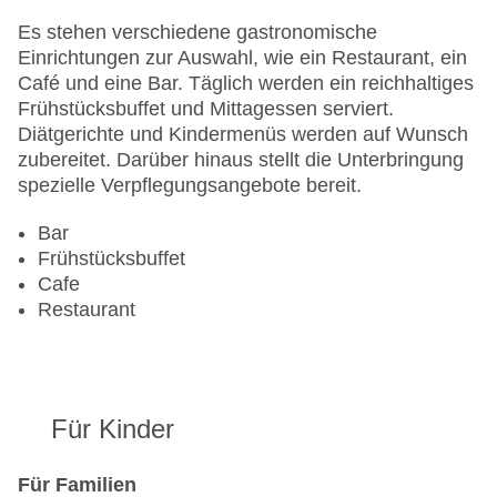
Anzahl der Aufzüge: 1
Haustiere: gegen Gebühr
Es stehen verschiedene gastronomische
Zimmerservice
Einrichtungen zur Auswahl, wie ein Restaurant, ein
Gesamtanzahl der Stockwerke: 6
Café und eine Bar. Täglich werden ein reichhaltiges
Gesamtanzahl der Zimmer: 151
Frühstücksbuffet und Mittagessen serviert.
Pools:Beheizter Außenpool, Indoor Pool, Outdoor
Diätgerichte und Kindermenüs werden auf Wunsch
Pool, Liegen am Pool
zubereitet. Darüber hinaus stellt die Unterbringung
Landeskategorie: 4 Sterne
spezielle Verpflegungsangebote bereit.
Bar
Frühstücksbuffet
Cafe
Restaurant
Für Kinder
Für Familien