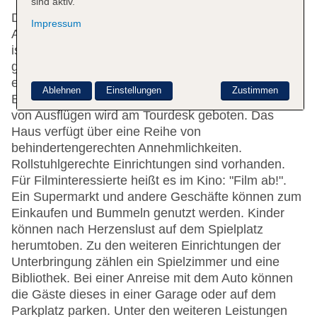
sind aktiv.
Das Hotel bietet 151 Zimmer und verfügt über einen
Impressum
Aufzug. Das freundliche Personal an der Rezeption
ist gerne bei allen Fragen behilflich. Zur Einrichtung
gehören eine Gepäckaufbewahrung, ein Safe und
eine Wechselstube. WLAN ist in den öffentlichen
Ablehnen
Einstellungen
Zustimmen
Bereichen verfügbar. Hilfestellung bei der Buchung
von Ausflügen wird am Tourdesk geboten. Das
Haus verfügt über eine Reihe von
behindertengerechten Annehmlichkeiten.
Rollstuhlgerechte Einrichtungen sind vorhanden.
Für Filminteressierte heißt es im Kino: "Film ab!".
Ein Supermarkt und andere Geschäfte können zum
Einkaufen und Bummeln genutzt werden. Kinder
können nach Herzenslust auf dem Spielplatz
herumtoben. Zu den weiteren Einrichtungen der
Unterbringung zählen ein Spielzimmer und eine
Bibliothek. Bei einer Anreise mit dem Auto können
die Gäste dieses in einer Garage oder auf dem
Parkplatz parken. Unter den weiteren Leistungen