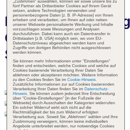
„Zustimmen“ auswählen, können wir sowie unsere bis zu
fünf Partner als Drittanbieter Cookies auf Ihrem Gerät
setzen, andere Technologien verwenden und
personenbezogene Daten [z. B. IP-Adresse] von Ihnen
Hotelbeschreibun
erheben und verarbeiten, um Ihnen auf oder neben
unserer Webseite personalisierte Werbung und Inhalte
vorzuschlagen sowie Messungen und Analysen
Quality Hotel
durchzuführen. Dabei kann auch ein Datentransfer in
Drittstaaten [z.B. USA] möglich sein, wo vom EU-
Datenschutzniveau abgewichen werden kann und
Zugriffe von dortigen Behörden nicht ausgeschlossen
Strand Gjovik
werden können.
Sie können mehr Informationen unter "Einstellungen"
finden und entscheiden, welche Cookies und welche auf
Cookies basierende Verarbeitung Ihrer Daten Sie
ablehnen oder akzeptieren möchten. Weitere Information
Das bietet Ihre Unterkunft
zu den Cookies finden Sie im
Cookie-Hinweis
.
Zusätzliche Informationen zur auf Cookies basierenden
Verarbeitung Ihrer Daten finden Sie im
Datenschutz-
Hinweis
. Sie können zudem jederzeit Ihre Entscheidung
über "Cookie-Einstellungen" [in der Fußzeile der
Webseite] durch Ausschalten der Kategorien widerrufen.
Ein solcher Widerruf wirkt sich nicht auf die
Rechtmäßigkeit der bis zum Widerruf erfolgten
Verarbeitung aus. Soweit Sie „Ablehnen“ wählen und Ihre
Zustimmung verweigern, können keine individuellen
Angebote unterbreitet werden, nur notwendige Cookies