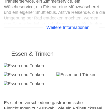
Transferservice, ein Zimmerservice, ein
Wäscheservice, ein Friseur, eine Münzwäscherei
und ein eigener Shuttlebus. Aktive Reisende, die die
Umgebung per Rad entdecken möchten, werden
den Fahrradverleih zu schätzen wissen. Kostenfrei
Weitere Informationen
steht Gästen die Tageszeitung zur Verfügung. Bei
Geschäftlichem hilft das Business-Center gerne
weiter und bietet ein Faxgerät an.
24h Rezeption
Essen & Trinken
Parkplatz: gegen Gebühr
Check-in von: 15:00:00
Check-out bis: 12:00:00
Konferenzraum
Garage
Hoteleröffnung: 2009
Hotelsafe
WLAN/WiFi im Hotel
Lift
Es stehen verschiedene gastronomische
Anzahl der Konferenzräume: 1
Einrichtungen zur Auswahl, wie ein Frühstückssaal