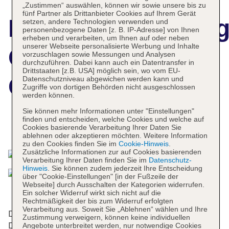
„Zustimmen“ auswählen, können wir sowie unsere bis zu
fünf Partner als Drittanbieter Cookies auf Ihrem Gerät
Hotelbeschreibun
setzen, andere Technologien verwenden und
personenbezogene Daten [z. B. IP-Adresse] von Ihnen
erheben und verarbeiten, um Ihnen auf oder neben
unserer Webseite personalisierte Werbung und Inhalte
Qubus Hotel
vorzuschlagen sowie Messungen und Analysen
durchzuführen. Dabei kann auch ein Datentransfer in
Drittstaaten [z.B. USA] möglich sein, wo vom EU-
Gdansk
Datenschutzniveau abgewichen werden kann und
Zugriffe von dortigen Behörden nicht ausgeschlossen
werden können.
Sie können mehr Informationen unter "Einstellungen"
finden und entscheiden, welche Cookies und welche auf
Das bietet Ihre Unterkunft
Cookies basierende Verarbeitung Ihrer Daten Sie
ablehnen oder akzeptieren möchten. Weitere Information
zu den Cookies finden Sie im
Cookie-Hinweis
.
Zusätzliche Informationen zur auf Cookies basierenden
Verarbeitung Ihrer Daten finden Sie im
Datenschutz-
Hinweis
. Sie können zudem jederzeit Ihre Entscheidung
über "Cookie-Einstellungen" [in der Fußzeile der
Webseite] durch Ausschalten der Kategorien widerrufen.
Ein solcher Widerruf wirkt sich nicht auf die
Rechtmäßigkeit der bis zum Widerruf erfolgten
Verarbeitung aus. Soweit Sie „Ablehnen“ wählen und Ihre
Die 2 Apartments, die 36 Einzel- und die 72
Zustimmung verweigern, können keine individuellen
Doppelzimmer verteilen sich auf 6 Etagen und sind
Angebote unterbreitet werden, nur notwendige Cookies