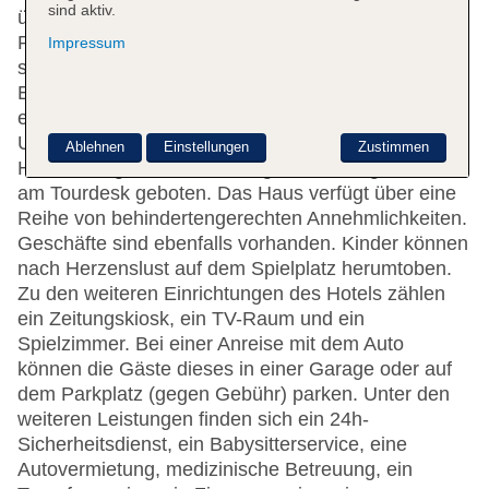
sind aktiv.
über einen Aufzug erreichbar. Englischsprachiges
Personal an der Rezeption im Empfangsbereich
Impressum
steht zur Seite beim Ein- und Auschecken. Die
Einrichtung des Hotels umfasst eine Garderobe,
eine Gepäckaufbewahrung und einen Safe. In der
Unterbringung steht WLAN zur Verfügung.
Ablehnen
Einstellungen
Zustimmen
Hilfestellung bei der Buchung von Ausflügen wird
am Tourdesk geboten. Das Haus verfügt über eine
Reihe von behindertengerechten Annehmlichkeiten.
Geschäfte sind ebenfalls vorhanden. Kinder können
nach Herzenslust auf dem Spielplatz herumtoben.
Zu den weiteren Einrichtungen des Hotels zählen
ein Zeitungskiosk, ein TV-Raum und ein
Spielzimmer. Bei einer Anreise mit dem Auto
können die Gäste dieses in einer Garage oder auf
dem Parkplatz (gegen Gebühr) parken. Unter den
weiteren Leistungen finden sich ein 24h-
Sicherheitsdienst, ein Babysitterservice, eine
Autovermietung, medizinische Betreuung, ein