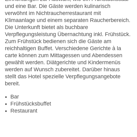
Anzahl der Aufzüge: 1
und eine Bar. Die Gäste werden kulinarisch
Haustiere: gegen Gebühr
verwöhnt im Nichtraucherrestaurant mit
Zimmerservice
Klimaanlage und einem separaten Raucherbereich.
Sonnenterrasse
Die Unterkunft bietet als buchbare
Gesamtanzahl der Stockwerke: 6
Verpflegungsleistung Übernachtung inkl. Frühstück.
Gesamtanzahl der Zimmer: 110
Zum Frühstück bedienen sich die Gäste am
Pools:Outdoor Pool, Sonnenschirme am Pool,
reichhaltigen Buffet. Verschiedene Gerichte à la
Liegen am Pool
carte können zum Mittagessen und Abendessen
Zahlungsarten: American Express, Diners Club,
gewählt werden. Diätgerichte und Kindermenüs
EC Maestro, Mastercard, Visa
werden auf Wunsch zubereitet. Darüber hinaus
Landeskategorie: 4 Sterne
stellt das Hotel spezielle Verpflegungsangebote
bereit.
Bar
Frühstücksbuffet
Restaurant