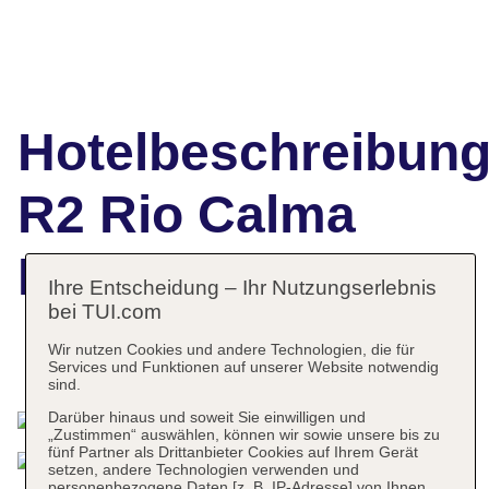
Hotelbeschreibun
R2 Rio Calma
Hotel & Spa
Ihre Entscheidung – Ihr Nutzungserlebnis
bei TUI.com
Wir nutzen Cookies und andere Technologien, die für
Das bietet Ihre Unterkunft
Services und Funktionen auf unserer Website notwendig
sind.
Darüber hinaus und soweit Sie einwilligen und
„Zustimmen“ auswählen, können wir sowie unsere bis zu
fünf Partner als Drittanbieter Cookies auf Ihrem Gerät
setzen, andere Technologien verwenden und
personenbezogene Daten [z. B. IP-Adresse] von Ihnen