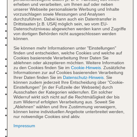
erheben und verarbeiten, um Ihnen auf oder neben
unserer Webseite personalisierte Werbung und Inhalte
vorzuschlagen sowie Messungen und Analysen
Rezeption
durchzuführen. Dabei kann auch ein Datentransfer in
Lift
Drittstaaten [z.B. USA] möglich sein, wo vom EU-
Datenschutzniveau abgewichen werden kann und Zugriffe
Gartenanlage, Sonnenterrasse
von dortigen Behörden nicht ausgeschlossen werden
Pools: 2
können.
Pool: Outdoor, beheizbar, Liegen: ohne Gebühr,
Sie können mehr Informationen unter "Einstellungen"
Sonnenschirme: ohne Gebühr
finden und entscheiden, welche Cookies und welche auf
Cookies basierende Verarbeitung Ihrer Daten Sie
Kinderpool
ablehnen oder akzeptieren möchten. Weitere Information
Badetücher: gegen Gebühr
zu den Cookies finden Sie im
Cookie-Hinweis
. Zusätzliche
Internet: WLAN/WiFi, im öffentlichen Bereich:
Informationen zur auf Cookies basierenden Verarbeitung
Ihrer Daten finden Sie im
Datenschutz-Hinweis
. Sie
ohne Gebühr
können zudem jederzeit Ihre Entscheidung über "Cookie-
Wäscheservice: gegen Gebühr
Einstellungen" [in der Fußzeile der Webseite] durch
Ausschalten der Kategorien widerrufen. Ein solcher
Zahlungsarten: TUI Card / VISA, MasterCard,
Widerruf wirkt sich nicht auf die Rechtmäßigkeit der bis
American Express
zum Widerruf erfolgten Verarbeitung aus. Soweit Sie
„Ablehnen“ wählen und Ihre Zustimmung verweigern,
Haustiere nicht erlaubt
können keine individuellen Angebote unterbreitet werden,
Parkmöglichkeiten: Parkplatz (nach
nur notwendige Cookies sind aktiv.
Verfügbarkeit), unbewacht: ohne Gebühr
Impressum
Etagen: 8, Zimmer: 416
Landeskategorie: 4 Sterne