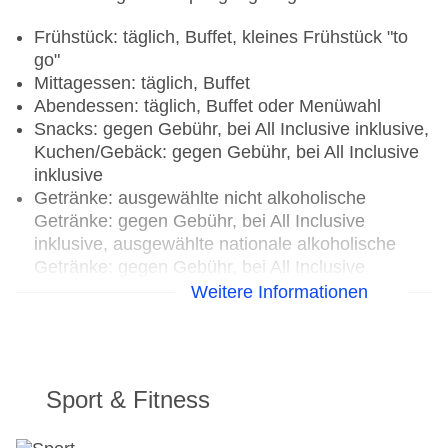
Frühstück: täglich, Buffet, kleines Frühstück "to
go"
Mittagessen: täglich, Buffet
Abendessen: täglich, Buffet oder Menüwahl
Snacks: gegen Gebühr, bei All Inclusive inklusive,
Kuchen/Gebäck: gegen Gebühr, bei All Inclusive
inklusive
Getränke: ausgewählte nicht alkoholische
Getränke: gegen Gebühr, bei All Inclusive
inklusive, ausgewählte nationale alkoholische
Getränke: gegen Gebühr, bei All Inclusive
inklusive, ausgewählte internationale alkoholische
Weitere Informationen
Getränke: gegen Gebühr, ausgewählte
Tischgetränke zu den Mahlzeiten: gegen Gebühr,
bei All Inclusive inklusive, Kaffee/Tee am
Nachmittag: gegen Gebühr, bei All Inclusive
Sport & Fitness
inklusive
Candlelightdinner: Anfrage & Reservierung