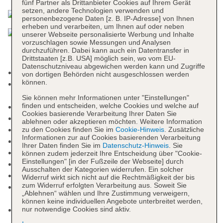
fünf Partner als Drittanbieter Cookies auf Ihrem Gerät
setzen, andere Technologien verwenden und
personenbezogene Daten [z. B. IP-Adresse] von Ihnen
erheben und verarbeiten, um Ihnen auf oder neben
unserer Webseite personalisierte Werbung und Inhalte
vorzuschlagen sowie Messungen und Analysen
durchzuführen. Dabei kann auch ein Datentransfer in
Drittstaaten [z.B. USA] möglich sein, wo vom EU-
Datenschutzniveau abgewichen werden kann und Zugriffe
Mindestalter in der Unterkunft: 18 Jahre
von dortigen Behörden nicht ausgeschlossen werden
können.
Kurtaxe/Ökotaxe/Touristensteuer zahlbar vor Ort:
Barzahlung, pro Tag/pro Person ca. 3 EUR
Sie können mehr Informationen unter "Einstellungen"
finden und entscheiden, welche Cookies und welche auf
Adults-only-Bereich
Cookies basierende Verarbeitung Ihrer Daten Sie
Nichtraucherhotel, Raucherbereich
ablehnen oder akzeptieren möchten. Weitere Information
Check-in Zeit ab 15:00 Uhr
zu den Cookies finden Sie im
Cookie-Hinweis
. Zusätzliche
Informationen zur auf Cookies basierenden Verarbeitung
Check-out Zeit bis 12:00 Uhr
Ihrer Daten finden Sie im
Datenschutz-Hinweis
. Sie
Early Check-in: gegen Gebühr
können zudem jederzeit Ihre Entscheidung über "Cookie-
Einstellungen" [in der Fußzeile der Webseite] durch
Late Check-out: gegen Gebühr
Ausschalten der Kategorien widerrufen. Ein solcher
Letzte Komplettrenovierung: 2025
Widerruf wirkt sich nicht auf die Rechtmäßigkeit der bis
zum Widerruf erfolgten Verarbeitung aus. Soweit Sie
Rezeption: täglich, Sprachen: deutsch, englisch,
„Ablehnen“ wählen und Ihre Zustimmung verweigern,
französisch, Geldwechsel möglich
können keine individuellen Angebote unterbreitet werden,
Gästebetreuung: Sprachen: deutsch, englisch,
nur notwendige Cookies sind aktiv.
französisch