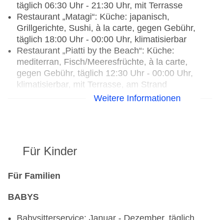
täglich 06:30 Uhr - 21:30 Uhr, mit Terrasse
Restaurant „Matagi“: Küche: japanisch,
Grillgerichte, Sushi, à la carte, gegen Gebühr,
täglich 18:00 Uhr - 00:00 Uhr, klimatisierbar
Restaurant „Piatti by the Beach“: Küche:
mediterran, Fisch/Meeresfrüchte, à la carte,
gegen Gebühr, täglich 12:30 Uhr - 00:00 Uhr,
klimatisierbar, mit Terrasse, am Strand
Restaurant „Raffles Club Lounge“: Küche:
Weitere Informationen
international, Buffet, à la carte, Afternoon Tea,
gegen Gebühr, täglich 07:00 Uhr - 22:00 Uhr
Bars & mehr: 4
Lobbybar „Bluthner Hall“: täglich 08:00 Uhr -
Für Kinder
00:00 Uhr, gegen Gebühr
Poolbar Outdoor „Pool Bar“: täglich 09:00 Uhr -
19:00 Uhr, gegen Gebühr
Für Familien
Themenbar „SOLA Jazz Lounge“: täglich 17:00
BABYS
Uhr - 03:00 Uhr, gegen Gebühr
Patisserie „Raffles Patisserie“: täglich, gegen
Babysitterservice: Januar - Dezember, täglich