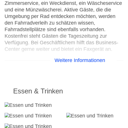
Zimmerservice, ein Weckdienst, ein Wäscheservice
und eine Münzwäscherei. Aktive Gäste, die die
Umgebung per Rad entdecken möchten, werden
den Fahrradverleih zu schätzen wissen,
Fahrradstellplätze sind ebenfalls vorhanden.
Kostenfrei steht Gästen die Tageszeitung zur
Verfügung. Bei Geschäftlichem hilft das Business-
Center gerne weiter und bietet ein Faxgerät an.
Weitere Informationen
24h Rezeption
Parkplatz
Check-in von: 15:00:00
Check-out bis: 11:00:00
Konferenzraum
Essen & Trinken
Garage
Garten: gegen Gebühr
Hotelsafe
WLAN/WiFi im Hotel
Lift
Anzahl der Konferenzräume: 1