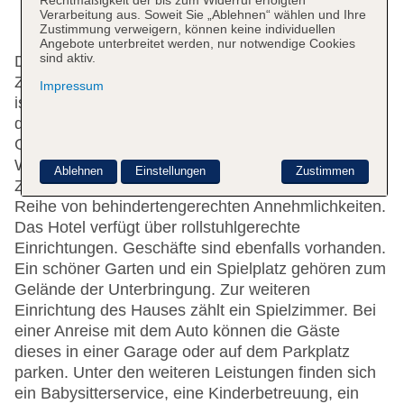
Rechtmäßigkeit der bis zum Widerruf erfolgten
Verarbeitung aus. Soweit Sie „Ablehnen“ wählen und Ihre
Zustimmung verweigern, können keine individuellen
Angebote unterbreitet werden, nur notwendige Cookies
sind aktiv.
Das Hotel mit einem Aufzug verfügt über 187
Zimmer. Das freundliche Personal an der Rezeption
Impressum
ist gerne bei allen Fragen behilflich. Die Einrichtung
der Unterbringung umfasst eine
Gepäckaufbewahrung, einen Safe und eine
Wechselstube. Per WLAN erhalten die Gäste
Ablehnen
Einstellungen
Zustimmen
Zugang zum Internet. Das Haus verfügt über eine
Reihe von behindertengerechten Annehmlichkeiten.
Das Hotel verfügt über rollstuhlgerechte
Einrichtungen. Geschäfte sind ebenfalls vorhanden.
Ein schöner Garten und ein Spielplatz gehören zum
Gelände der Unterbringung. Zur weiteren
Einrichtung des Hauses zählt ein Spielzimmer. Bei
einer Anreise mit dem Auto können die Gäste
dieses in einer Garage oder auf dem Parkplatz
parken. Unter den weiteren Leistungen finden sich
ein Babysitterservice, eine Kinderbetreuung, ein