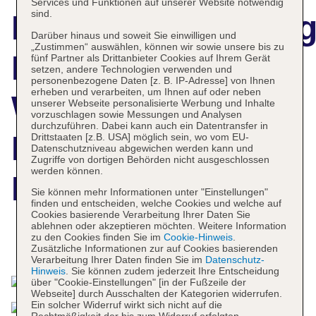
Services und Funktionen auf unserer Website notwendig
sind.
Hotelbeschreibun
Darüber hinaus und soweit Sie einwilligen und
„Zustimmen“ auswählen, können wir sowie unsere bis zu
Ramada by
fünf Partner als Drittanbieter Cookies auf Ihrem Gerät
setzen, andere Technologien verwenden und
personenbezogene Daten [z. B. IP-Adresse] von Ihnen
erheben und verarbeiten, um Ihnen auf oder neben
Wyndham
unserer Webseite personalisierte Werbung und Inhalte
vorzuschlagen sowie Messungen und Analysen
durchzuführen. Dabei kann auch ein Datentransfer in
Nuernberg
Drittstaaten [z.B. USA] möglich sein, wo vom EU-
Datenschutzniveau abgewichen werden kann und
Zugriffe von dortigen Behörden nicht ausgeschlossen
werden können.
Parkhotel
Sie können mehr Informationen unter "Einstellungen"
finden und entscheiden, welche Cookies und welche auf
Cookies basierende Verarbeitung Ihrer Daten Sie
ablehnen oder akzeptieren möchten. Weitere Information
zu den Cookies finden Sie im
Cookie-Hinweis
.
Das bietet Ihre Unterkunft
Zusätzliche Informationen zur auf Cookies basierenden
Verarbeitung Ihrer Daten finden Sie im
Datenschutz-
Hinweis
. Sie können zudem jederzeit Ihre Entscheidung
über "Cookie-Einstellungen" [in der Fußzeile der
Webseite] durch Ausschalten der Kategorien widerrufen.
Ein solcher Widerruf wirkt sich nicht auf die