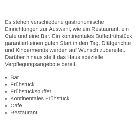
Anzahl der Aufzüge: 1
Haustiere: gegen Gebühr
Haustiere auf Anfrage: ohne Gebühr
Es stehen verschiedene gastronomische
Zimmerservice
Einrichtungen zur Auswahl, wie ein Restaurant, ein
Gesamtanzahl der Stockwerke: 4
Café und eine Bar. Ein kontinentales Buffetfrühstück
Gesamtanzahl der Zimmer: 187
garantiert einen guten Start in den Tag. Diätgerichte
Pools:Beheizter Außenpool, Indoor Pool, Outdoor
und Kindermenüs werden auf Wunsch zubereitet.
Pool, Liegen am Pool
Darüber hinaus stellt das Haus spezielle
Landeskategorie: 4 Sterne
Verpflegungsangebote bereit.
Bar
Frühstück
Frühstücksbuffet
Kontinentales Frühstück
Cafe
Restaurant