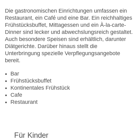
Hotelsafe
Die gastronomischen Einrichtungen umfassen ein
WLAN/WiFi im Hotel
Restaurant, ein Café und eine Bar. Ein reichhaltiges
Lift
Frühstücksbuffet, Mittagessen und ein À-la-carte-
Minimarkt
Dinner sind lecker und abwechslungsreich gestaltet.
Anzahl der Konferenzräume: 1
Auch besondere Speisen sind erhältlich, darunter
Anzahl der Aufzüge: 1
Diätgerichte. Darüber hinaus stellt die
Zimmerservice
Unterbringung spezielle Verpflegungsangebote
Gesamtanzahl der Stockwerke: 6
bereit.
Gesamtanzahl der Zimmer: 116
Pools:Indoor Pool, Outdoor Pool
Bar
Zahlungsarten: American Express, Mastercard,
Frühstücksbuffet
Visa
Kontinentales Frühstück
Landeskategorie: 4 Sterne
Cafe
Restaurant
Für Kinder