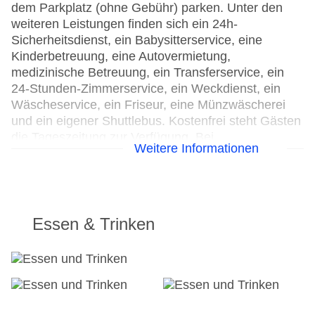
dem Parkplatz (ohne Gebühr) parken. Unter den
weiteren Leistungen finden sich ein 24h-
Sicherheitsdienst, ein Babysitterservice, eine
Kinderbetreuung, eine Autovermietung,
medizinische Betreuung, ein Transferservice, ein
24-Stunden-Zimmerservice, ein Weckdienst, ein
Wäscheservice, ein Friseur, eine Münzwäscherei
und ein eigener Shuttlebus. Kostenfrei steht Gästen
die Tageszeitung zur Verfügung. Bei
Weitere Informationen
Geschäftlichem hilft das Business-Center gerne
weiter und bietet ein Faxgerät an.
24h Rezeption
Parkplatz
Essen & Trinken
Check-in von: 12:00:00
Check-out bis: 14:00:00
Konferenzraum
Garage: gegen Gebühr
Garten: gegen Gebühr
Hoteleröffnung: 2013