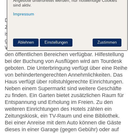
Angebote unterbreitet werden, nur notwendige Cookies
sind aktiv.
Impressum
Das Hotel mit einem Aufzug verfügt über 116
Zimmer. Das freundliche Personal an der Rezeption
ist gerne bei allen Fragen behilflich. Zur Einrichtung
gehören eine Gepäckaufbewahrung, ein Safe, eine
Ablehnen
Einstellungen
Zustimmen
Wechselstube und ein Geldautomat. WLAN ist in
den öffentlichen Bereichen verfügbar. Hilfestellung
bei der Buchung von Ausflügen wird am Tourdesk
geboten. Die Unterbringung verfügt über eine Reihe
von behindertengerechten Annehmlichkeiten. Das
Haus verfügt über rollstuhlgerechte Einrichtungen.
Neben einem Supermarkt sind weitere Geschäfte
zu finden. Ein Garten bietet zusätzlichen Raum für
Entspannung und Erholung im Freien. Zu den
weiteren Einrichtungen des Hotels zählen ein
Zeitungskiosk, ein TV-Raum und eine Bibliothek.
Bei einer Anreise mit dem Auto können die Gäste
dieses in einer Garage (gegen Gebühr) oder auf