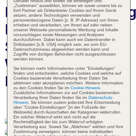
Darüber hinaus und soweit Sie einwilligen und
„Zustimmen“ auswählen, können wir sowie unsere bis zu
Hotelbeschreibun
fünf Partner als Drittanbieter Cookies auf Ihrem Gerät
setzen, andere Technologien verwenden und
personenbezogene Daten [z. B. IP-Adresse] von Ihnen
Ramada Hotel &
erheben und verarbeiten, um Ihnen auf oder neben
unserer Webseite personalisierte Werbung und Inhalte
vorzuschlagen sowie Messungen und Analysen
durchzuführen. Dabei kann auch ein Datentransfer in
Suites by
Drittstaaten [z.B. USA] möglich sein, wo vom EU-
Datenschutzniveau abgewichen werden kann und
Zugriffe von dortigen Behörden nicht ausgeschlossen
Wyndham Izmir
werden können.
Sie können mehr Informationen unter "Einstellungen"
finden und entscheiden, welche Cookies und welche auf
Kemalpasa
Cookies basierende Verarbeitung Ihrer Daten Sie
ablehnen oder akzeptieren möchten. Weitere Information
zu den Cookies finden Sie im
Cookie-Hinweis
.
Zusätzliche Informationen zur auf Cookies basierenden
Verarbeitung Ihrer Daten finden Sie im
Datenschutz-
Hinweis
. Sie können zudem jederzeit Ihre Entscheidung
Das bietet Ihre Unterkunft
über "Cookie-Einstellungen" [in der Fußzeile der
Webseite] durch Ausschalten der Kategorien widerrufen.
Ein solcher Widerruf wirkt sich nicht auf die
Rechtmäßigkeit der bis zum Widerruf erfolgten
Verarbeitung aus. Soweit Sie „Ablehnen“ wählen und Ihre
Zustimmung verweigern, können keine individuellen