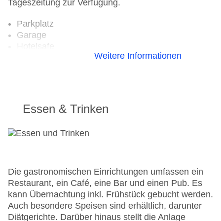
Tageszeitung zur Verfügung.
Parkplatz
Garage
Hotelsafe
Weitere Informationen
WLAN/WiFi im Hotel
Haustiere
Zimmerservice
Sonnenterrasse
Gesamtanzahl der Zimmer: 28
Essen & Trinken
Pools:Kinderbecken, Indoor Pool, Outdoor Pool,
Sonnenschirme am Pool, Liegen am Pool
Zahlungsarten: American Express, Mastercard,
Visa
Landeskategorie: 2 Sterne
Die gastronomischen Einrichtungen umfassen ein
Restaurant, ein Café, eine Bar und einen Pub. Es
kann Übernachtung inkl. Frühstück gebucht werden.
Auch besondere Speisen sind erhältlich, darunter
Diätgerichte. Darüber hinaus stellt die Anlage