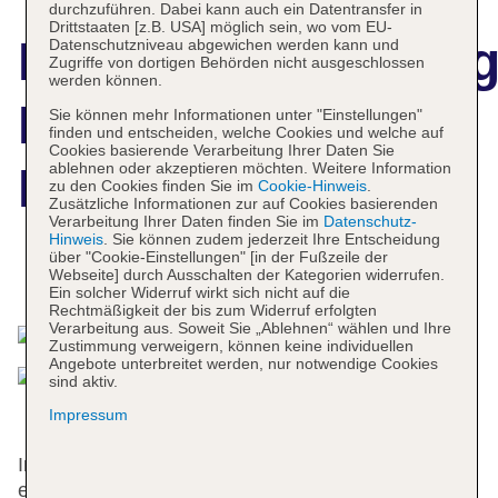
durchzuführen. Dabei kann auch ein Datentransfer in
Drittstaaten [z.B. USA] möglich sein, wo vom EU-
Hotelbeschreibun
Datenschutzniveau abgewichen werden kann und
Zugriffe von dortigen Behörden nicht ausgeschlossen
werden können.
Ranveli Beach
Sie können mehr Informationen unter "Einstellungen"
finden und entscheiden, welche Cookies und welche auf
Cookies basierende Verarbeitung Ihrer Daten Sie
ablehnen oder akzeptieren möchten. Weitere Information
Resort
zu den Cookies finden Sie im
Cookie-Hinweis
.
Zusätzliche Informationen zur auf Cookies basierenden
Verarbeitung Ihrer Daten finden Sie im
Datenschutz-
Hinweis
. Sie können zudem jederzeit Ihre Entscheidung
über "Cookie-Einstellungen" [in der Fußzeile der
Webseite] durch Ausschalten der Kategorien widerrufen.
Das bietet Ihre Unterkunft
Ein solcher Widerruf wirkt sich nicht auf die
Rechtmäßigkeit der bis zum Widerruf erfolgten
Verarbeitung aus. Soweit Sie „Ablehnen“ wählen und Ihre
Zustimmung verweigern, können keine individuellen
Angebote unterbreitet werden, nur notwendige Cookies
sind aktiv.
Impressum
In den 28 Zimmern werden die Gäste einen
entspannten Aufenthalt erleben. Das freundliche