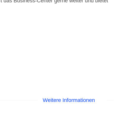
ft das Business-Center gerne weiter und bietet
Weitere Informationen
me am Pool, Liegen am Pool