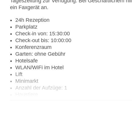
Tageszeitung zur Verfügung. Bei Geschäftlichem hil
ein Faxgerät an.
24h Rezeption
Parkplatz
Check-in von: 15:30:00
Check-out bis: 10:00:00
Konferenzraum
Garten: ohne Gebühr
Hotelsafe
WLAN/WiFi im Hotel
Lift
Minimarkt
Anzahl der Aufzüge: 1
Haustiere
Zimmerservice
Gesamtanzahl der Zimmer: 66
Pools:Kinderbecken, Outdoor Pool, Sonnenschir
Landeskategorie: 4 Sterne