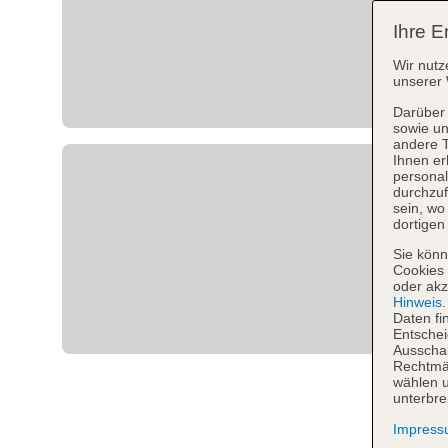
Ihre E
Wir nutz
unserer 
Darüber 
sowie un
andere 
Ihnen er
personal
durchzuf
sein, w
dortigen
Sie könn
Cookies 
oder akz
Hinweis
Daten fi
Entschei
Ausschal
Rechtmäß
wählen u
unterbre
Impres