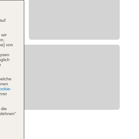
auf
 wir
en,
se] von
lysen
glich
n
welche
hnen
okie-
hrer
 die
blehnen“