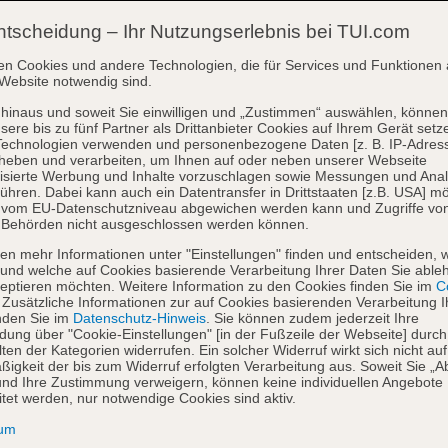
ntscheidung – Ihr Nutzungserlebnis bei TUI.com
en Cookies und andere Technologien, die für Services und Funktionen 
Website notwendig sind.
hinaus und soweit Sie einwilligen und „Zustimmen“ auswählen, können
sere bis zu fünf Partner als Drittanbieter Cookies auf Ihrem Gerät setz
Technologien verwenden und personenbezogene Daten [z. B. IP-Adres
heben und verarbeiten, um Ihnen auf oder neben unserer Webseite
isierte Werbung und Inhalte vorzuschlagen sowie Messungen und Ana
ühren. Dabei kann auch ein Datentransfer in Drittstaaten [z.B. USA] mö
o vom EU-Datenschutzniveau abgewichen werden kann und Zugriffe vo
 Behörden nicht ausgeschlossen werden können.
en mehr Informationen unter "Einstellungen" finden und entscheiden, 
und welche auf Cookies basierende Verarbeitung Ihrer Daten Sie able
eptieren möchten. Weitere Information zu den Cookies finden Sie im
Co
. Zusätzliche Informationen zur auf Cookies basierenden Verarbeitung I
nden Sie im
Datenschutz-Hinweis
. Sie können zudem jederzeit Ihre
dung über "Cookie-Einstellungen" [in der Fußzeile der Webseite] durch
ten der Kategorien widerrufen. Ein solcher Widerruf wirkt sich nicht auf
igkeit der bis zum Widerruf erfolgten Verarbeitung aus. Soweit Sie „A
nd Ihre Zustimmung verweigern, können keine individuellen Angebote
itet werden, nur notwendige Cookies sind aktiv.
sum