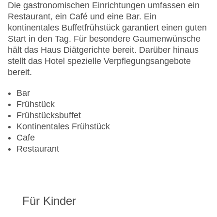
Sonnenterrasse
Die gastronomischen Einrichtungen umfassen ein
Gesamtanzahl der Zimmer: 501
Restaurant, ein Café und eine Bar. Ein
Pools:Indoor Pool, Outdoor Pool, Sonnenschirme
kontinentales Buffetfrühstück garantiert einen guten
am Pool, Liegen am Pool
Start in den Tag. Für besondere Gaumenwünsche
Zahlungsarten: American Express, Diners Club,
hält das Haus Diätgerichte bereit. Darüber hinaus
Mastercard, Visa
stellt das Hotel spezielle Verpflegungsangebote
Landeskategorie: 4 Sterne
bereit.
Bar
Frühstück
Frühstücksbuffet
Kontinentales Frühstück
Cafe
Restaurant
Für Kinder