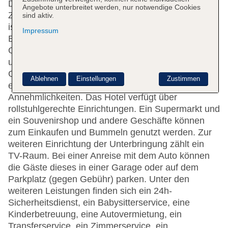
Das Hotel mit einem Aufzug verfügt über 501
Angebote unterbreitet werden, nur notwendige Cookies
Zimmer. Das freundliche Personal an der Rezeption
sind aktiv.
ist gerne bei allen Fragen behilflich. Zu den
Impressum
Einrichtungen der Unterbringung gehören eine
Gepäckaufbewahrung, ein Safe, ein Geldautomat
und ein Getränkeautomat. Per WLAN erhalten die
Gäste Zugang zum Internet. Das Haus verfügt über
Ablehnen
Einstellungen
Zustimmen
eine Reihe von behindertengerechten
Annehmlichkeiten. Das Hotel verfügt über
rollstuhlgerechte Einrichtungen. Ein Supermarkt und
ein Souvenirshop und andere Geschäfte können
zum Einkaufen und Bummeln genutzt werden. Zur
weiteren Einrichtung der Unterbringung zählt ein
TV-Raum. Bei einer Anreise mit dem Auto können
die Gäste dieses in einer Garage oder auf dem
Parkplatz (gegen Gebühr) parken. Unter den
weiteren Leistungen finden sich ein 24h-
Sicherheitsdienst, ein Babysitterservice, eine
Kinderbetreuung, eine Autovermietung, ein
Transferservice, ein Zimmerservice, ein