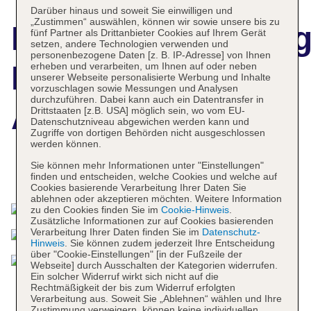
Darüber hinaus und soweit Sie einwilligen und
„Zustimmen“ auswählen, können wir sowie unsere bis zu
Hotelbeschreibun
fünf Partner als Drittanbieter Cookies auf Ihrem Gerät
setzen, andere Technologien verwenden und
personenbezogene Daten [z. B. IP-Adresse] von Ihnen
Renaissance Los
erheben und verarbeiten, um Ihnen auf oder neben
unserer Webseite personalisierte Werbung und Inhalte
vorzuschlagen sowie Messungen und Analysen
durchzuführen. Dabei kann auch ein Datentransfer in
Angeles Airport
Drittstaaten [z.B. USA] möglich sein, wo vom EU-
Datenschutzniveau abgewichen werden kann und
Zugriffe von dortigen Behörden nicht ausgeschlossen
werden können.
Sie können mehr Informationen unter "Einstellungen"
Das bietet Ihre Unterkunft
finden und entscheiden, welche Cookies und welche auf
Cookies basierende Verarbeitung Ihrer Daten Sie
ablehnen oder akzeptieren möchten. Weitere Information
zu den Cookies finden Sie im
Cookie-Hinweis
.
Zusätzliche Informationen zur auf Cookies basierenden
Verarbeitung Ihrer Daten finden Sie im
Datenschutz-
Hinweis
. Sie können zudem jederzeit Ihre Entscheidung
über "Cookie-Einstellungen" [in der Fußzeile der
Webseite] durch Ausschalten der Kategorien widerrufen.
Ein solcher Widerruf wirkt sich nicht auf die
Rechtmäßigkeit der bis zum Widerruf erfolgten
Verarbeitung aus. Soweit Sie „Ablehnen“ wählen und Ihre
Zustimmung verweigern, können keine individuellen