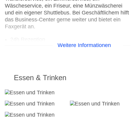
Wäscheservice, ein Friseur, eine Münzwäscherei
und ein eigener Shuttlebus. Bei Geschäftlichem hilft
das Business-Center gerne weiter und bietet ein
Faxgerät an.
24h Rezeption
Weitere Informationen
Parkplatz: gegen Gebühr
Check-in von: 16:00:00
Check-out bis: 00:00:00
Konferenzraum
Garage
Essen & Trinken
Hotelsafe
WLAN/WiFi im Hotel
Lift
Minimarkt
Anzahl der Konferenzräume: 1
Anzahl der Aufzüge: 1
Haustiere: gegen Gebühr
Zimmerservice