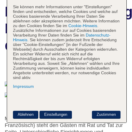
Hotelbeschreibun
Sie können mehr Informationen unter "Einstellungen"
finden und entscheiden, welche Cookies und welche auf
Cookies basierende Verarbeitung Ihrer Daten Sie
ablehnen oder akzeptieren möchten. Weitere Information
Residence Golfo
zu den Cookies finden Sie im
Cookie-Hinweis
.
Zusätzliche Informationen zur auf Cookies basierenden
Verarbeitung Ihrer Daten finden Sie im
Datenschutz-
Hinweis
. Sie können zudem jederzeit Ihre Entscheidung
della Lacona
über "Cookie-Einstellungen" [in der Fußzeile der
Webseite] durch Ausschalten der Kategorien widerrufen.
Ein solcher Widerruf wirkt sich nicht auf die
Rechtmäßigkeit der bis zum Widerruf erfolgten
Verarbeitung aus. Soweit Sie „Ablehnen“ wählen und Ihre
Zustimmung verweigern, können keine individuellen
Das bietet Ihre Unterkunft
Angebote unterbreitet werden, nur notwendige Cookies
sind aktiv.
Impressum
Ablehnen
Einstellungen
Zustimmen
Mehrsprachiges Personal (Englisch, Deutsch,
Französisch) steht den Gästen mit Rat und Tat zur