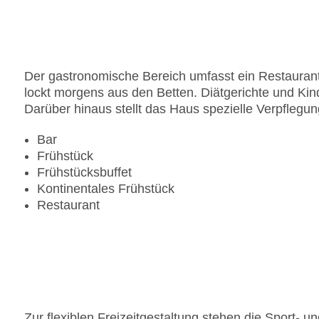
Zahlungsarten: American Express, Mastercard, V
Landeskategorie: 3 Sterne
Der gastronomische Bereich umfasst ein Restaurant 
lockt morgens aus den Betten. Diätgerichte und Ki
Darüber hinaus stellt das Haus spezielle Verpflegu
Bar
Frühstück
Frühstücksbuffet
Kontinentales Frühstück
Restaurant
Zur flexiblen Freizeitgestaltung stehen die Sport- 