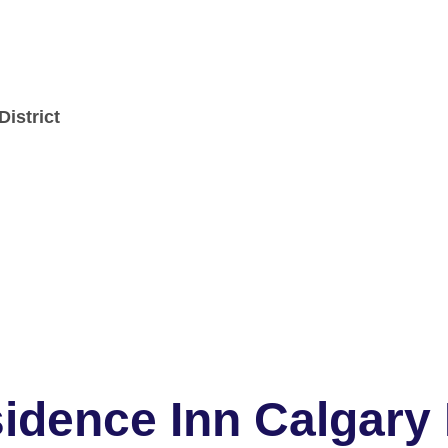
istrict
idence Inn Calgar