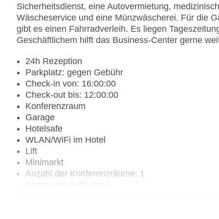
Sicherheitsdienst, eine Autovermietung, medizinisc
Wäscheservice und eine Münzwäscherei. Für die Gäs
gibt es einen Fahrradverleih. Es liegen Tageszeitun
Geschäftlichem hilft das Business-Center gerne weit
24h Rezeption
Parkplatz: gegen Gebühr
Check-in von: 16:00:00
Check-out bis: 12:00:00
Konferenzraum
Garage
Hotelsafe
WLAN/WiFi im Hotel
Lift
Minimarkt
Anzahl der Konferenzräume: 1
Anzahl der Aufzüge: 1
Haustiere: gegen Gebühr
Haustiere auf Anfrage: gegen Gebühr
Gesamtanzahl der Zimmer: 390