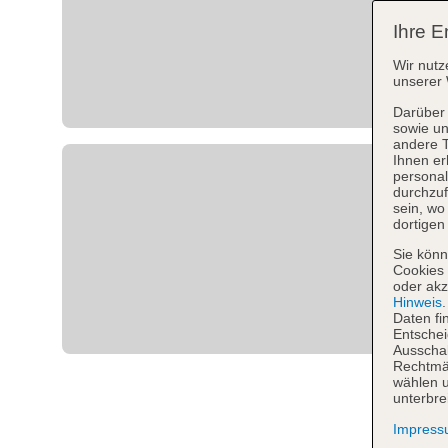
Ihre E
Wir nutz
unserer 
Darüber 
sowie un
andere 
Ihnen er
personal
durchzuf
sein, w
dortigen
Sie könn
Cookies 
oder akz
Hinweis
Daten fi
Entschei
Ausschal
Rechtmäß
wählen u
unterbre
Impres