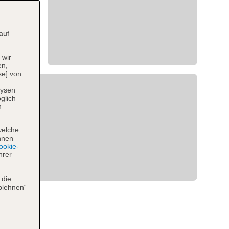
auf
 wir
en,
se] von
lysen
glich
n
welche
hnen
okie-
hrer
 die
blehnen“