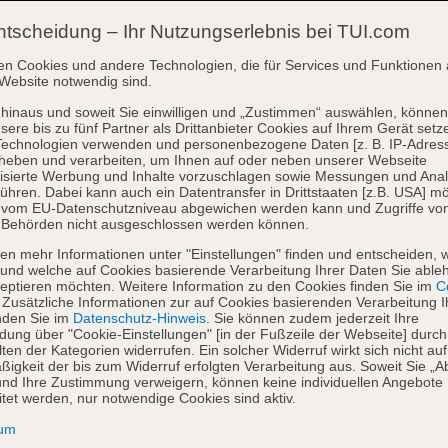
ntscheidung – Ihr Nutzungserlebnis bei TUI.com
en Cookies und andere Technologien, die für Services und Funktionen 
Website notwendig sind.
hinaus und soweit Sie einwilligen und „Zustimmen“ auswählen, können
sere bis zu fünf Partner als Drittanbieter Cookies auf Ihrem Gerät setz
Technologien verwenden und personenbezogene Daten [z. B. IP-Adres
heben und verarbeiten, um Ihnen auf oder neben unserer Webseite
isierte Werbung und Inhalte vorzuschlagen sowie Messungen und Ana
ühren. Dabei kann auch ein Datentransfer in Drittstaaten [z.B. USA] mö
o vom EU-Datenschutzniveau abgewichen werden kann und Zugriffe vo
 Behörden nicht ausgeschlossen werden können.
en mehr Informationen unter "Einstellungen" finden und entscheiden, 
und welche auf Cookies basierende Verarbeitung Ihrer Daten Sie able
eptieren möchten. Weitere Information zu den Cookies finden Sie im
Co
. Zusätzliche Informationen zur auf Cookies basierenden Verarbeitung I
nden Sie im
Datenschutz-Hinweis
. Sie können zudem jederzeit Ihre
dung über "Cookie-Einstellungen" [in der Fußzeile der Webseite] durch
ten der Kategorien widerrufen. Ein solcher Widerruf wirkt sich nicht auf
igkeit der bis zum Widerruf erfolgten Verarbeitung aus. Soweit Sie „A
nd Ihre Zustimmung verweigern, können keine individuellen Angebote
itet werden, nur notwendige Cookies sind aktiv.
sum