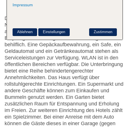
Impressum
Das Hotel mit einem Aufzug verfügt über 124
Nichtraucherzimmer. Englischsprachiges Personal
an der rund um die Uhr besetzten Rezeption im
Ablehnen
Einstellungen
Zustimmen
Empfangsbereich ist gerne bei allen Fragen
behilflich. Eine Gepäckaufbewahrung, ein Safe, ein
Geldautomat und ein Getränkeautomat stehen als
Serviceleistungen zur Verfügung. WLAN ist in den
öffentlichen Bereichen verfügbar. Die Unterbringung
bietet eine Reihe behindertengerechter
Annehmlichkeiten. Das Haus verfügt über
rollstuhlgerechte Einrichtungen. Ein Supermarkt und
andere Geschäfte können zum Einkaufen und
Bummeln genutzt werden. Ein Garten bietet
zusätzlichen Raum für Entspannung und Erholung
im Freien. Zur weiteren Einrichtung des Hotels zählt
ein Spielzimmer. Bei einer Anreise mit dem Auto
können die Gäste dieses in einer Garage (gegen