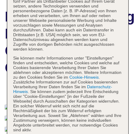
fünf Partner als Drittanbieter Cookies auf Ihrem Gerät
setzen, andere Technologien verwenden und
personenbezogene Daten [z. B. IP-Adresse] von Ihnen
Hotelbeschreibun
erheben und verarbeiten, um Ihnen auf oder neben
unserer Webseite personalisierte Werbung und Inhalte
vorzuschlagen sowie Messungen und Analysen
Residence Inn
durchzuführen. Dabei kann auch ein Datentransfer in
Drittstaaten [z.B. USA] möglich sein, wo vom EU-
Datenschutzniveau abgewichen werden kann und
Zugriffe von dortigen Behörden nicht ausgeschlossen
Convention
werden können.
Sie können mehr Informationen unter "Einstellungen"
Center
finden und entscheiden, welche Cookies und welche auf
Cookies basierende Verarbeitung Ihrer Daten Sie
ablehnen oder akzeptieren möchten. Weitere Information
zu den Cookies finden Sie im
Cookie-Hinweis
.
Zusätzliche Informationen zur auf Cookies basierenden
Verarbeitung Ihrer Daten finden Sie im
Datenschutz-
Das bietet Ihre Unterkunft
Hinweis
. Sie können zudem jederzeit Ihre Entscheidung
über "Cookie-Einstellungen" [in der Fußzeile der
Webseite] durch Ausschalten der Kategorien widerrufen.
Ein solcher Widerruf wirkt sich nicht auf die
Rechtmäßigkeit der bis zum Widerruf erfolgten
Verarbeitung aus. Soweit Sie „Ablehnen“ wählen und Ihre
Zustimmung verweigern, können keine individuellen
Angebote unterbreitet werden, nur notwendige Cookies
sind aktiv.