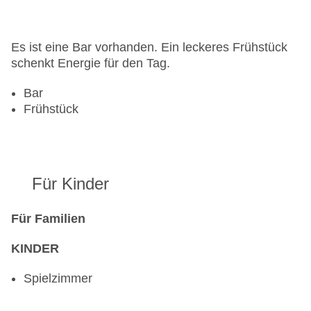
Anzahl der Aufzüge: 1
Haustiere
Zimmerservice
Es ist eine Bar vorhanden. Ein leckeres Frühstück
Gesamtanzahl der Zimmer: 124
schenkt Energie für den Tag.
Pools:Indoor Pool, Outdoor Pool, Liegen am Pool
Zahlungsarten: American Express, EC Maestro,
Bar
Mastercard, Visa
Frühstück
Landeskategorie: 3 Sterne
Für Kinder
Für Familien
KINDER
Spielzimmer