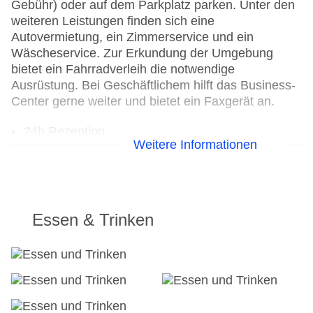
Gebühr) oder auf dem Parkplatz parken. Unter den
weiteren Leistungen finden sich eine
Autovermietung, ein Zimmerservice und ein
Wäscheservice. Zur Erkundung der Umgebung
bietet ein Fahrradverleih die notwendige
Ausrüstung. Bei Geschäftlichem hilft das Business-
Center gerne weiter und bietet ein Faxgerät an.
24h Rezeption
Weitere Informationen
Parkplatz
Check-in von: 16:00:00
Check-out bis: 12:00:00
Konferenzraum
Garage: gegen Gebühr
Essen & Trinken
Hoteleröffnung: 1999
Hotelsafe
WLAN/WiFi im Hotel
Letzte umfassende Renovierung: 2019
Lift
Minimarkt