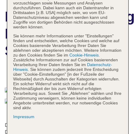
vorzuschlagen sowie Messungen und Analysen
durchzuführen. Dabei kann auch ein Datentransfer in
Hotelbeschreibun
Drittstaaten [z.B. USA] möglich sein, wo vom EU-
Datenschutzniveau abgewichen werden kann und
Zugriffe von dortigen Behörden nicht ausgeschlossen
werden können.
Residence Jean
Sie können mehr Informationen unter "Einstellungen"
finden und entscheiden, welche Cookies und welche auf
Sebastien Bach
Cookies basierende Verarbeitung Ihrer Daten Sie
ablehnen oder akzeptieren möchten. Weitere Information
zu den Cookies finden Sie im
Cookie-Hinweis
.
Zusätzliche Informationen zur auf Cookies basierenden
Verarbeitung Ihrer Daten finden Sie im
Datenschutz-
Hinweis
. Sie können zudem jederzeit Ihre Entscheidung
über "Cookie-Einstellungen" [in der Fußzeile der
Das bietet Ihre Unterkunft
Webseite] durch Ausschalten der Kategorien widerrufen.
Ein solcher Widerruf wirkt sich nicht auf die
Rechtmäßigkeit der bis zum Widerruf erfolgten
Verarbeitung aus. Soweit Sie „Ablehnen“ wählen und Ihre
Zustimmung verweigern, können keine individuellen
Angebote unterbreitet werden, nur notwendige Cookies
sind aktiv.
Impressum
Die 14 Suiten, die 37 Einzel- und die 38
Doppelzimmer verteilen sich auf 6 Etagen und sind