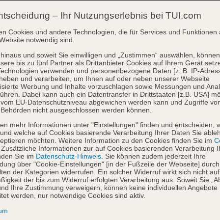
ntscheidung – Ihr Nutzungserlebnis bei TUI.com
en Cookies und andere Technologien, die für Services und Funktionen 
Website notwendig sind.
hinaus und soweit Sie einwilligen und „Zustimmen“ auswählen, können
sere bis zu fünf Partner als Drittanbieter Cookies auf Ihrem Gerät setz
Technologien verwenden und personenbezogene Daten [z. B. IP-Adres
heben und verarbeiten, um Ihnen auf oder neben unserer Webseite
isierte Werbung und Inhalte vorzuschlagen sowie Messungen und Ana
ühren. Dabei kann auch ein Datentransfer in Drittstaaten [z.B. USA] mö
o vom EU-Datenschutzniveau abgewichen werden kann und Zugriffe vo
 Behörden nicht ausgeschlossen werden können.
en mehr Informationen unter "Einstellungen" finden und entscheiden, 
und welche auf Cookies basierende Verarbeitung Ihrer Daten Sie able
eptieren möchten. Weitere Information zu den Cookies finden Sie im
Co
. Zusätzliche Informationen zur auf Cookies basierenden Verarbeitung I
nden Sie im
Datenschutz-Hinweis
. Sie können zudem jederzeit Ihre
dung über "Cookie-Einstellungen" [in der Fußzeile der Webseite] durch
ten der Kategorien widerrufen. Ein solcher Widerruf wirkt sich nicht auf
igkeit der bis zum Widerruf erfolgten Verarbeitung aus. Soweit Sie „A
nd Ihre Zustimmung verweigern, können keine individuellen Angebote
itet werden, nur notwendige Cookies sind aktiv.
sum