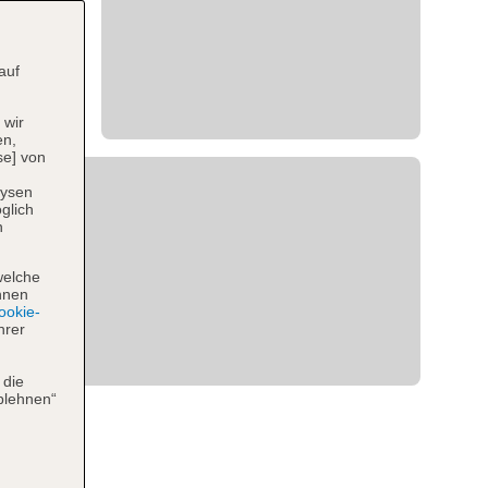
auf
 wir
en,
se] von
lysen
glich
n
welche
hnen
okie-
hrer
 die
blehnen“