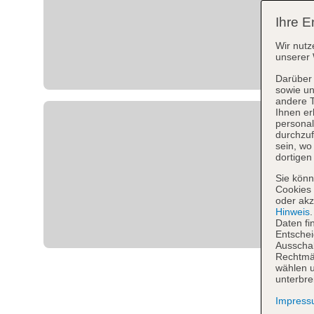
Ihre E
Wir nutz
unserer 
Darüber 
sowie un
andere 
Ihnen er
personal
durchzuf
sein, w
dortigen
Sie könn
Cookies 
oder akz
Hinweis
Daten fi
Entschei
Ausschal
Rechtmäß
wählen u
unterbre
Impres