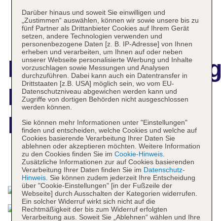
Darüber hinaus und soweit Sie einwilligen und
„Zustimmen“ auswählen, können wir sowie unsere bis zu
fünf Partner als Drittanbieter Cookies auf Ihrem Gerät
setzen, andere Technologien verwenden und
personenbezogene Daten [z. B. IP-Adresse] von Ihnen
erheben und verarbeiten, um Ihnen auf oder neben
unserer Webseite personalisierte Werbung und Inhalte
Hotelbeschreibun
vorzuschlagen sowie Messungen und Analysen
durchzuführen. Dabei kann auch ein Datentransfer in
Drittstaaten [z.B. USA] möglich sein, wo vom EU-
Resort Cap
Datenschutzniveau abgewichen werden kann und
Zugriffe von dortigen Behörden nicht ausgeschlossen
werden können.
Esterel
Sie können mehr Informationen unter "Einstellungen"
finden und entscheiden, welche Cookies und welche auf
Cookies basierende Verarbeitung Ihrer Daten Sie
ablehnen oder akzeptieren möchten. Weitere Information
zu den Cookies finden Sie im
Cookie-Hinweis
.
Zusätzliche Informationen zur auf Cookies basierenden
Das bietet Ihre Unterkunft
Verarbeitung Ihrer Daten finden Sie im
Datenschutz-
Hinweis
. Sie können zudem jederzeit Ihre Entscheidung
über "Cookie-Einstellungen" [in der Fußzeile der
Webseite] durch Ausschalten der Kategorien widerrufen.
Ein solcher Widerruf wirkt sich nicht auf die
Rechtmäßigkeit der bis zum Widerruf erfolgten
Verarbeitung aus. Soweit Sie „Ablehnen“ wählen und Ihre