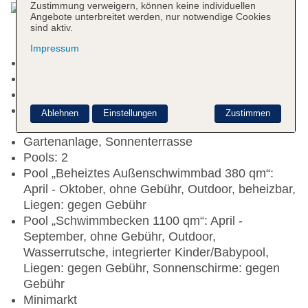
Zustimmung verweigern, können keine individuellen
Angebote unterbreitet werden, nur notwendige Cookies
sind aktiv.
Impressum
Kurtaxe/Ökotaxe/Touristensteuer zahlbar vor Ort
Early Check-in: gegen Gebühr
Late Check-out: gegen Gebühr
Rezeption: Sprachen: englisch, spanisch,
Ablehnen
Einstellungen
Zustimmen
französisch
Gartenanlage, Sonnenterrasse
Pools: 2
Pool „Beheiztes Außenschwimmbad 380 qm“:
April - Oktober, ohne Gebühr, Outdoor, beheizbar,
Liegen: gegen Gebühr
Pool „Schwimmbecken 1100 qm“: April -
September, ohne Gebühr, Outdoor,
Wasserrutsche, integrierter Kinder/Babypool,
Liegen: gegen Gebühr, Sonnenschirme: gegen
Gebühr
Minimarkt