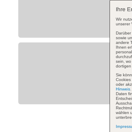
Ihre E
Wir nutz
unserer 
Darüber 
sowie un
andere 
Ihnen er
personal
durchzuf
sein, w
dortigen
Sie könn
Cookies 
oder akz
Hinweis
Daten fi
Entschei
Ausschal
Rechtmäß
wählen u
unterbre
Impres