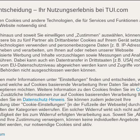
ntscheidung – Ihr Nutzungserlebnis bei TUI.com
en Cookies und andere Technologien, die für Services und Funktionen 
Website notwendig sind.
hinaus und soweit Sie einwilligen und „Zustimmen“ auswählen, können
sere bis zu fünf Partner als Drittanbieter Cookies auf Ihrem Gerät setz
Technologien verwenden und personenbezogene Daten [z. B. IP-Adres
heben und verarbeiten, um Ihnen auf oder neben unserer Webseite
isierte Werbung und Inhalte vorzuschlagen sowie Messungen und Ana
ühren. Dabei kann auch ein Datentransfer in Drittstaaten [z.B. USA] mö
o vom EU-Datenschutzniveau abgewichen werden kann und Zugriffe vo
 Behörden nicht ausgeschlossen werden können.
en mehr Informationen unter "Einstellungen" finden und entscheiden, 
und welche auf Cookies basierende Verarbeitung Ihrer Daten Sie able
eptieren möchten. Weitere Information zu den Cookies finden Sie im
Co
. Zusätzliche Informationen zur auf Cookies basierenden Verarbeitung I
nden Sie im
Datenschutz-Hinweis
. Sie können zudem jederzeit Ihre
dung über "Cookie-Einstellungen" [in der Fußzeile der Webseite] durch
ten der Kategorien widerrufen. Ein solcher Widerruf wirkt sich nicht auf
igkeit der bis zum Widerruf erfolgten Verarbeitung aus. Soweit Sie „A
nd Ihre Zustimmung verweigern, können keine individuellen Angebote
itet werden, nur notwendige Cookies sind aktiv.
sum