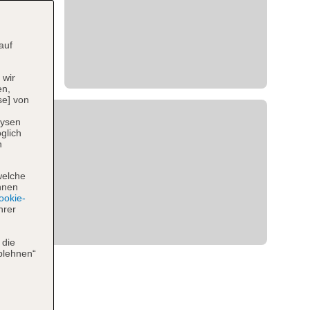
auf
 wir
en,
se] von
lysen
glich
n
welche
hnen
okie-
hrer
 die
blehnen“