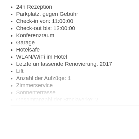
24h Rezeption
Parkplatz: gegen Gebühr
Check-in von: 11:00:00
Check-out bis: 12:00:00
Konferenzraum
Garage
Hotelsafe
WLAN/WiFi im Hotel
Letzte umfassende Renovierung: 2017
Lift
Anzahl der Aufzüge: 1
Zimmerservice
Sonnenterrasse
Gesamtanzahl der Stockwerke: 2
Gesamtanzahl der Zimmer: 16
Pools:Kinderbecken, Indoor Pool, Outdoor Pool, 
Zahlungsarten: EC Maestro, Mastercard, Visa
Landeskategorie: 5 Sterne