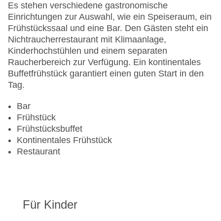
WLAN/WiFi im Hotel
Es stehen verschiedene gastronomische
Letzte umfassende Renovierung: 2011
Einrichtungen zur Auswahl, wie ein Speiseraum, ein
Lift
Frühstückssaal und eine Bar. Den Gästen steht ein
Anzahl der Konferenzräume: 1
Nichtraucherrestaurant mit Klimaanlage,
Anzahl der Aufzüge: 1
Kinderhochstühlen und einem separaten
Zimmerservice
Raucherbereich zur Verfügung. Ein kontinentales
Sonnenterrasse
Buffetfrühstück garantiert einen guten Start in den
Gesamtanzahl der Stockwerke: 8
Tag.
Gesamtanzahl der Zimmer: 115
Pools:Indoor Pool, Outdoor Pool, Sonnenschirme
Bar
am Pool, Liegen am Pool
Frühstück
Zahlungsarten: American Express, Diners Club,
Frühstücksbuffet
Mastercard, Visa
Kontinentales Frühstück
Landeskategorie: 5 Sterne
Restaurant
Für Kinder