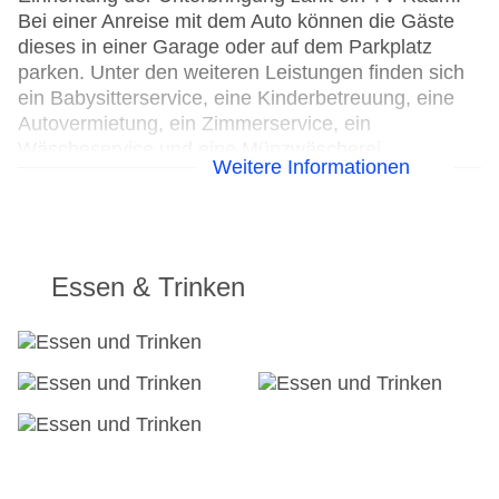
Bei einer Anreise mit dem Auto können die Gäste
dieses in einer Garage oder auf dem Parkplatz
parken. Unter den weiteren Leistungen finden sich
ein Babysitterservice, eine Kinderbetreuung, eine
Autovermietung, ein Zimmerservice, ein
Wäscheservice und eine Münzwäscherei.
Weitere Informationen
Kostenfrei steht Gästen die Tageszeitung zur
Verfügung. Im Geschäftsbereich (Business-Center)
sind Faxgerät und Projektor vorhanden.
24h Rezeption
Essen & Trinken
Parkplatz
Check-in von: 16:00:00
Check-out bis: 13:00:01
Konferenzraum
Garage
Garten
Hoteleröffnung: 2002
Hotelsafe