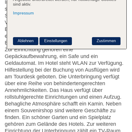
In einem 8-stöckigen Haupthaus und einem 22-
sind aktiv.
stöckigen Nebengebäude stehen den Gästen 18
Impressum
Suiten, 115 Einzel- und 30 Doppelzimmer zur
Verfügung. An der 24-Stunden-Rezeption im
Empfangsbereich werden die Gäste vom
englischsprachigen Personal herzlich begrüßt. Das
Ablehnen
Einstellungen
Zustimmen
Ein- und Auschecken ist rund um die Uhr möglich.
Zur Einrichtung gehören eine
Gepäckaufbewahrung, ein Safe und ein
Geldautomat. Im Hotel steht WLAN zur Verfügung.
Hilfestellung bei der Buchung von Ausflügen wird
am Tourdesk geboten. Die Unterbringung verfügt
über eine Reihe von behindertengerechten
Annehmlichkeiten. Das Haus verfügt über
rollstuhlgerechte Einrichtungen und einen Aufzug.
Behagliche Atmosphäre schafft ein Kamin. Neben
einem Souvenirshop sind weitere Geschäfte zu
finden. Ein schöner Garten und ein Spielplatz
gehören zum Gelände des Hotels. Zur weiteren
Einrichtung der Unterbringung zählt ein TV-Raum.