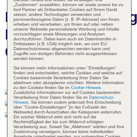
„Zustimmen“ auswählen, können wir sowie unsere bis zu
fünf Partner als Drittanbieter Cookies auf Ihrem Gerät
Hotelbeschreibun
setzen, andere Technologien verwenden und
personenbezogene Daten [z. B. IP-Adresse] von Ihnen
erheben und verarbeiten, um Ihnen auf oder neben
Ritz Carlton
unserer Webseite personalisierte Werbung und Inhalte
vorzuschlagen sowie Messungen und Analysen
durchzuführen. Dabei kann auch ein Datentransfer in
Drittstaaten [z.B. USA] möglich sein, wo vom EU-
Coconut Grove
Datenschutzniveau abgewichen werden kann und
Zugriffe von dortigen Behörden nicht ausgeschlossen
werden können.
Sie können mehr Informationen unter "Einstellungen"
finden und entscheiden, welche Cookies und welche auf
Das bietet Ihre Unterkunft
Cookies basierende Verarbeitung Ihrer Daten Sie
ablehnen oder akzeptieren möchten. Weitere Information
zu den Cookies finden Sie im
Cookie-Hinweis
.
Zusätzliche Informationen zur auf Cookies basierenden
Verarbeitung Ihrer Daten finden Sie im
Datenschutz-
Hinweis
. Sie können zudem jederzeit Ihre Entscheidung
über "Cookie-Einstellungen" [in der Fußzeile der
Webseite] durch Ausschalten der Kategorien widerrufen.
Ein solcher Widerruf wirkt sich nicht auf die
Rechtmäßigkeit der bis zum Widerruf erfolgten
Verarbeitung aus. Soweit Sie „Ablehnen“ wählen und Ihre
Zustimmung verweigern, können keine individuellen
Angebote unterbreitet werden, nur notwendige Cookies