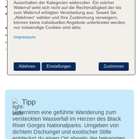
Ausschalten der Kategorien widerrufen. Ein solcher
Souvenirshop, Friseur
Widerruf wirkt sich nicht auf die Rechtmäßigkeit der bis
zum Widerruf erfolgten Verarbeitung aus. Soweit Sie
Internet: WLAN/WiFi, im gesamten Hotel
„Ablehnen“ wählen und Ihre Zustimmung verweigern,
(Anlage): ohne Gebühr
können keine individuellen Angebote unterbreitet werden,
Wäscheservice: gegen Gebühr
nur notwendige Cookies sind aktiv.
Zahlungsarten: TUI Card / VISA, MasterCard
Impressum
Haustiere nicht erlaubt
Parkmöglichkeiten: Parkplatz (nach
Verfügbarkeit), unbewacht
Weitere Informationen
Gebäudeanzahl: 2, Etagen: 2, Zimmer: 390,
Ablehnen
Einstellungen
Zustimmen
Nebengebäude: 1, Etagen Nebengebäude: 3
Landeskategorie: 4 Sterne
Tipp
Unternimm eine geführte Wanderung zum
versteckten Wasserfall im Herzen des Black
River Gorges Nationalparks. Umgeben von
dichtem Dschungel und exotischer Stille
entdeckst du einen Ort abseits der bekannten