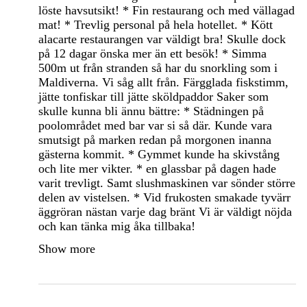
löste havsutsikt! * Fin restaurang och med vällagad
mat! * Trevlig personal på hela hotellet. * Kött
alacarte restaurangen var väldigt bra! Skulle dock
på 12 dagar önska mer än ett besök! * Simma
500m ut från stranden så har du snorkling som i
Maldiverna. Vi såg allt från. Färgglada fiskstimm,
jätte tonfiskar till jätte sköldpaddor Saker som
skulle kunna bli ännu bättre: * Städningen på
poolområdet med bar var si så där. Kunde vara
smutsigt på marken redan på morgonen inanna
gästerna kommit. * Gymmet kunde ha skivstång
och lite mer vikter. * en glassbar på dagen hade
varit trevligt. Samt slushmaskinen var sönder större
delen av vistelsen. * Vid frukosten smakade tyvärr
äggröran nästan varje dag bränt Vi är väldigt nöjda
och kan tänka mig åka tillbaka!
Show more