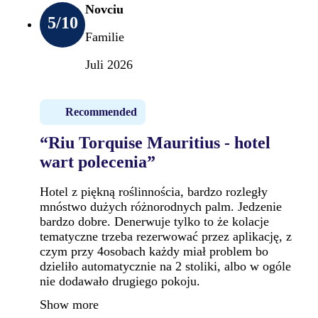
Novciu
5
/10
Familie
Juli 2026
Recommended
“Riu Torquise Mauritius - hotel
wart polecenia”
Hotel z piękną roślinnościa, bardzo rozległy
mnóstwo dużych różnorodnych palm. Jedzenie
bardzo dobre. Denerwuje tylko to że kolacje
tematyczne trzeba rezerwować przez aplikację, z
czym przy 4osobach każdy miał problem bo
dzieliło automatycznie na 2 stoliki, albo w ogóle
nie dodawało drugiego pokoju.
Show more