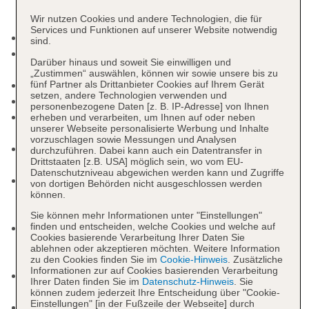
Wir nutzen Cookies und andere Technologien, die für
Services und Funktionen auf unserer Website notwendig
Hoteleröffnung: 2024
sind.
Rezeption: täglich 24 Stunden, Sprachen:
Darüber hinaus und soweit Sie einwilligen und
englisch, französisch
„Zustimmen“ auswählen, können wir sowie unsere bis zu
Gartenanlage, Sonnenterrasse
fünf Partner als Drittanbieter Cookies auf Ihrem Gerät
setzen, andere Technologien verwenden und
Pools: 5
personenbezogene Daten [z. B. IP-Adresse] von Ihnen
Pool: Outdoor, Liegen: ohne Gebühr,
erheben und verarbeiten, um Ihnen auf oder neben
unserer Webseite personalisierte Werbung und Inhalte
Sonnenschirme: ohne Gebühr
vorzuschlagen sowie Messungen und Analysen
Pool: Outdoor, Liegen: ohne Gebühr,
durchzuführen. Dabei kann auch ein Datentransfer in
Drittstaaten [z.B. USA] möglich sein, wo vom EU-
Sonnenschirme: ohne Gebühr
Datenschutzniveau abgewichen werden kann und Zugriffe
Pool „Pool mit Swim Up Bar (Bar ab 18 Jahren)“:
von dortigen Behörden nicht ausgeschlossen werden
können.
Outdoor, Liegen: ohne Gebühr, Sonnenschirme:
ohne Gebühr
Sie können mehr Informationen unter "Einstellungen"
finden und entscheiden, welche Cookies und welche auf
Kinderpool: Outdoor, Wasserrutsche: ohne
Cookies basierende Verarbeitung Ihrer Daten Sie
Gebühr, Liegen: ohne Gebühr, Sonnenschirme:
ablehnen oder akzeptieren möchten. Weitere Information
ohne Gebühr
zu den Cookies finden Sie im
Cookie-Hinweis
. Zusätzliche
Informationen zur auf Cookies basierenden Verarbeitung
Relaxpool: ab 18 Jahre, ohne Gebühr, Indoor, im
Ihrer Daten finden Sie im
Datenschutz-Hinweis
. Sie
Wellnessbereich
können zudem jederzeit Ihre Entscheidung über "Cookie-
Einstellungen" [in der Fußzeile der Webseite] durch
Badetücher: ohne Gebühr