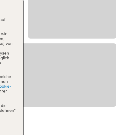
auf
 wir
en,
se] von
lysen
glich
n
welche
hnen
okie-
hrer
 die
blehnen“