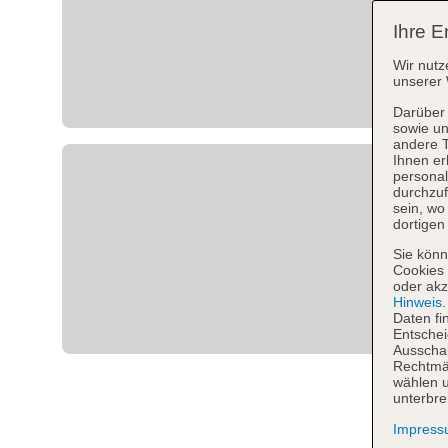
Ihre E
Wir nutz
unserer 
Darüber 
sowie un
andere 
Ihnen er
personal
durchzuf
sein, w
dortigen
Sie könn
Cookies 
oder akz
Hinweis
Daten fi
Entschei
Ausschal
Rechtmäß
wählen u
unterbre
Impres