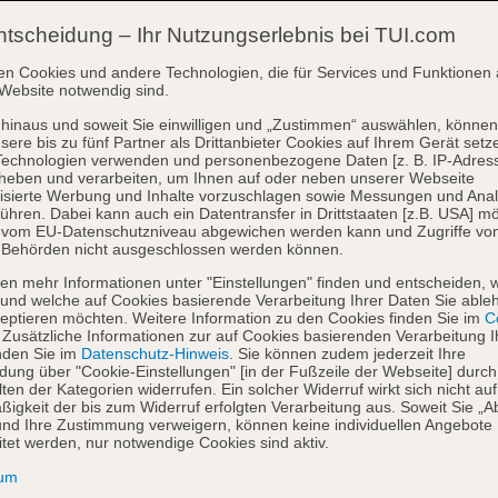
ntscheidung – Ihr Nutzungserlebnis bei TUI.com
en Cookies und andere Technologien, die für Services und Funktionen 
Website notwendig sind.
hinaus und soweit Sie einwilligen und „Zustimmen“ auswählen, können
sere bis zu fünf Partner als Drittanbieter Cookies auf Ihrem Gerät setz
Technologien verwenden und personenbezogene Daten [z. B. IP-Adres
heben und verarbeiten, um Ihnen auf oder neben unserer Webseite
isierte Werbung und Inhalte vorzuschlagen sowie Messungen und Ana
ühren. Dabei kann auch ein Datentransfer in Drittstaaten [z.B. USA] mö
o vom EU-Datenschutzniveau abgewichen werden kann und Zugriffe vo
 Behörden nicht ausgeschlossen werden können.
en mehr Informationen unter "Einstellungen" finden und entscheiden, 
und welche auf Cookies basierende Verarbeitung Ihrer Daten Sie able
eptieren möchten. Weitere Information zu den Cookies finden Sie im
Co
. Zusätzliche Informationen zur auf Cookies basierenden Verarbeitung I
nden Sie im
Datenschutz-Hinweis
. Sie können zudem jederzeit Ihre
dung über "Cookie-Einstellungen" [in der Fußzeile der Webseite] durch
ten der Kategorien widerrufen. Ein solcher Widerruf wirkt sich nicht auf
igkeit der bis zum Widerruf erfolgten Verarbeitung aus. Soweit Sie „A
nd Ihre Zustimmung verweigern, können keine individuellen Angebote
itet werden, nur notwendige Cookies sind aktiv.
sum