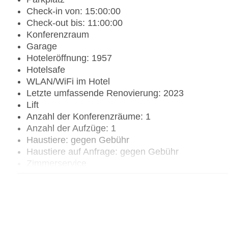
Check-in von: 15:00:00
Check-out bis: 11:00:00
Konferenzraum
Garage
Hoteleröffnung: 1957
Hotelsafe
WLAN/WiFi im Hotel
Letzte umfassende Renovierung: 2023
Lift
Anzahl der Konferenzräume: 1
Anzahl der Aufzüge: 1
Haustiere: gegen Gebühr
Haustiere auf Anfrage: gegen Gebühr
Zimmerservice
Gesamtanzahl der Stockwerke: 7
Gesamtanzahl der Zimmer: 135
Pools:Indoor Pool, Outdoor Pool, Sonnenschirme
Zahlungsarten: American Express, Mastercard, V
Landeskategorie: 3 Sterne