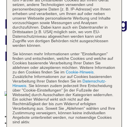
setzen, andere Technologien verwenden und
personenbezogene Daten [z. B. IP-Adresse] von Ihnen
erheben und verarbeiten, um Ihnen auf oder neben
unserer Webseite personalisierte Werbung und Inhalte
Hotelbeschreibun
vorzuschlagen sowie Messungen und Analysen
durchzuführen. Dabei kann auch ein Datentransfer in
Drittstaaten [z.B. USA] möglich sein, wo vom EU-
Romantik Hotel
Datenschutzniveau abgewichen werden kann und
Zugriffe von dortigen Behörden nicht ausgeschlossen
werden können.
Bülow Residenz
Sie können mehr Informationen unter "Einstellungen"
finden und entscheiden, welche Cookies und welche auf
Cookies basierende Verarbeitung Ihrer Daten Sie
ablehnen oder akzeptieren möchten. Weitere Information
zu den Cookies finden Sie im
Cookie-Hinweis
.
Zusätzliche Informationen zur auf Cookies basierenden
Das bietet Ihre Unterkunft
Verarbeitung Ihrer Daten finden Sie im
Datenschutz-
Hinweis
. Sie können zudem jederzeit Ihre Entscheidung
über "Cookie-Einstellungen" [in der Fußzeile der
Webseite] durch Ausschalten der Kategorien widerrufen.
Ein solcher Widerruf wirkt sich nicht auf die
Rechtmäßigkeit der bis zum Widerruf erfolgten
Verarbeitung aus. Soweit Sie „Ablehnen“ wählen und Ihre
Zustimmung verweigern, können keine individuellen
Check-in Zeit ab 15:00 Uhr
Angebote unterbreitet werden, nur notwendige Cookies
sind aktiv.
Check-out Zeit bis 12:00 Uhr