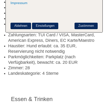
Hoteleröffnung: 1993
Impressum
Rezeption: täglich 06:30 Uhr - 18:00 Uhr
Lift
Badetücher: ohne Gebühr
Internet: WLAN/WiFi, im gesamten Hotel
Ablehnen
Einstellungen
Zustimmen
(Anlage): ohne Gebühr
Zahlungsarten: TUI Card / VISA, MasterCard,
American Express, Diners, EC Karte/Maestro
Haustier: Hund erlaubt: ca. 35 EUR,
Reservierung nicht notwendig
Parkmöglichkeiten: Parkplatz (nach
Verfügbarkeit), bewacht: ca. 20 EUR
Zimmer: 28
Landeskategorie: 4 Sterne
Essen & Trinken