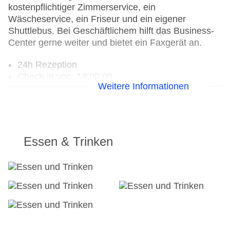
kostenpflichtiger Zimmerservice, ein
Wäscheservice, ein Friseur und ein eigener
Shuttlebus. Bei Geschäftlichem hilft das Business-
Center gerne weiter und bietet ein Faxgerät an.
24h Rezeption
Check-in von: 14:00:00
Weitere Informationen
Check-out bis: 12:00:00
Konferenzraum
Garten: ohne Gebühr
Hoteleröffnung: 1999
Hotelsafe
Essen & Trinken
WLAN/WiFi im Hotel: gegen Gebühr
Letzte umfassende Renovierung: 2008
Lift
Minimarkt
Anzahl der Konferenzräume: 1
Anzahl der Aufzüge: 1
Zimmerservice: gegen Gebühr