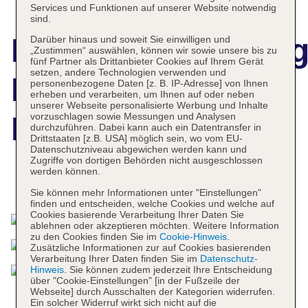
Services und Funktionen auf unserer Website notwendig
sind.
Hotelbeschreibun
Darüber hinaus und soweit Sie einwilligen und
„Zustimmen“ auswählen, können wir sowie unsere bis zu
fünf Partner als Drittanbieter Cookies auf Ihrem Gerät
setzen, andere Technologien verwenden und
Royal Thalassa
personenbezogene Daten [z. B. IP-Adresse] von Ihnen
erheben und verarbeiten, um Ihnen auf oder neben
unserer Webseite personalisierte Werbung und Inhalte
vorzuschlagen sowie Messungen und Analysen
Monastir Hotel
durchzuführen. Dabei kann auch ein Datentransfer in
Drittstaaten [z.B. USA] möglich sein, wo vom EU-
Datenschutzniveau abgewichen werden kann und
Zugriffe von dortigen Behörden nicht ausgeschlossen
werden können.
Das bietet Ihre Unterkunft
Sie können mehr Informationen unter "Einstellungen"
finden und entscheiden, welche Cookies und welche auf
Cookies basierende Verarbeitung Ihrer Daten Sie
ablehnen oder akzeptieren möchten. Weitere Information
zu den Cookies finden Sie im
Cookie-Hinweis
.
Zusätzliche Informationen zur auf Cookies basierenden
Verarbeitung Ihrer Daten finden Sie im
Datenschutz-
Hinweis
. Sie können zudem jederzeit Ihre Entscheidung
über "Cookie-Einstellungen" [in der Fußzeile der
Webseite] durch Ausschalten der Kategorien widerrufen.
Ein solcher Widerruf wirkt sich nicht auf die