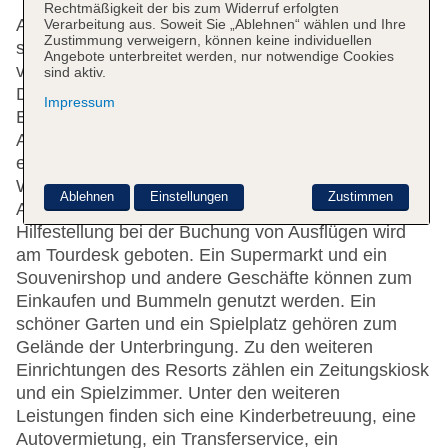
Rechtmäßigkeit der bis zum Widerruf erfolgten
Auf die Gäste warten 280 Nichtraucherzimmer, die
Verarbeitung aus. Soweit Sie „Ablehnen“ wählen und Ihre
Zustimmung verweigern, können keine individuellen
sich auf zwei 3-stöckige Gebäude mit Aufzügen
Angebote unterbreitet werden, nur notwendige Cookies
verteilen. Mehrsprachiges Personal (Englisch,
sind aktiv.
Deutsch, Französisch) an der Rezeption im
Impressum
Empfangsbereich steht zur Seite beim Ein- und
Auschecken. Die Einrichtung des Resorts umfasst
eine Gepäckaufbewahrung, einen Safe, eine
Wechselstube und einen Geldautomaten. In der
Ablehnen
Einstellungen
Zustimmen
Anlage steht WLAN gegen Gebühr zur Verfügung.
Hilfestellung bei der Buchung von Ausflügen wird
am Tourdesk geboten. Ein Supermarkt und ein
Souvenirshop und andere Geschäfte können zum
Einkaufen und Bummeln genutzt werden. Ein
schöner Garten und ein Spielplatz gehören zum
Gelände der Unterbringung. Zu den weiteren
Einrichtungen des Resorts zählen ein Zeitungskiosk
und ein Spielzimmer. Unter den weiteren
Leistungen finden sich eine Kinderbetreuung, eine
Autovermietung, ein Transferservice, ein