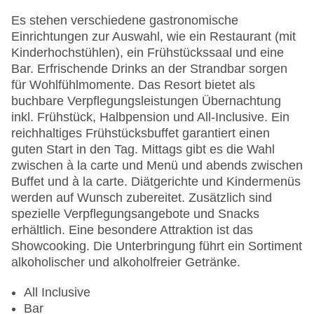
Sonnenterrasse
Gesamtanzahl der Stockwerke: 3
Es stehen verschiedene gastronomische
Gesamtanzahl der Zimmer: 280
Einrichtungen zur Auswahl, wie ein Restaurant (mit
Pools:Kinderbecken, Indoor Pool: ohne Gebühr,
Kinderhochstühlen), ein Frühstückssaal und eine
Outdoor Pool, Sonnenschirme am Pool, Liegen
Bar. Erfrischende Drinks an der Strandbar sorgen
am Pool
für Wohlfühlmomente. Das Resort bietet als
Zahlungsarten: American Express, Mastercard,
buchbare Verpflegungsleistungen Übernachtung
Visa
inkl. Frühstück, Halbpension und All-Inclusive. Ein
Landeskategorie: 5 Sterne
reichhaltiges Frühstücksbuffet garantiert einen
guten Start in den Tag. Mittags gibt es die Wahl
zwischen à la carte und Menü und abends zwischen
Buffet und à la carte. Diätgerichte und Kindermenüs
werden auf Wunsch zubereitet. Zusätzlich sind
spezielle Verpflegungsangebote und Snacks
erhältlich. Eine besondere Attraktion ist das
Showcooking. Die Unterbringung führt ein Sortiment
alkoholischer und alkoholfreier Getränke.
All Inclusive
Bar