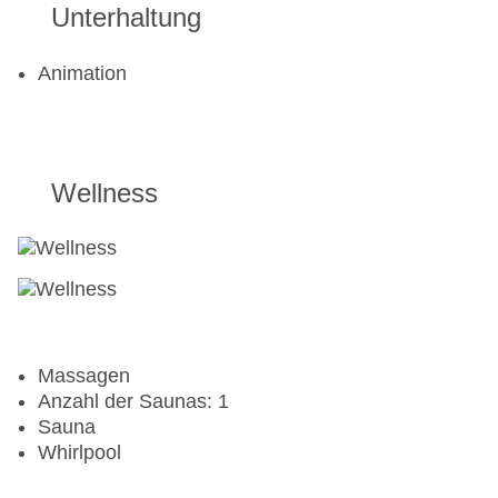
Kanu
Unterhaltung
Katamaran
Tauchschule
Animation
Jetski
Segeln
Surfen
Wasserski
Windsurfen
Wellness
Aerobic
Beachvolleyball
Fitnessraum
Tretboot
Tennisplatz
Massagen
Anzahl der Saunas: 1
Sauna
Whirlpool