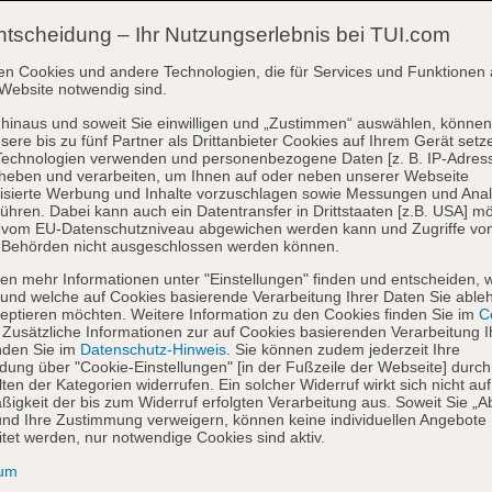
ntscheidung – Ihr Nutzungserlebnis bei TUI.com
en Cookies und andere Technologien, die für Services und Funktionen 
Website notwendig sind.
hinaus und soweit Sie einwilligen und „Zustimmen“ auswählen, können
sere bis zu fünf Partner als Drittanbieter Cookies auf Ihrem Gerät setz
Technologien verwenden und personenbezogene Daten [z. B. IP-Adres
heben und verarbeiten, um Ihnen auf oder neben unserer Webseite
isierte Werbung und Inhalte vorzuschlagen sowie Messungen und Ana
ühren. Dabei kann auch ein Datentransfer in Drittstaaten [z.B. USA] mö
o vom EU-Datenschutzniveau abgewichen werden kann und Zugriffe vo
 Behörden nicht ausgeschlossen werden können.
en mehr Informationen unter "Einstellungen" finden und entscheiden, 
und welche auf Cookies basierende Verarbeitung Ihrer Daten Sie able
eptieren möchten. Weitere Information zu den Cookies finden Sie im
Co
. Zusätzliche Informationen zur auf Cookies basierenden Verarbeitung I
nden Sie im
Datenschutz-Hinweis
. Sie können zudem jederzeit Ihre
dung über "Cookie-Einstellungen" [in der Fußzeile der Webseite] durch
ten der Kategorien widerrufen. Ein solcher Widerruf wirkt sich nicht auf
igkeit der bis zum Widerruf erfolgten Verarbeitung aus. Soweit Sie „A
nd Ihre Zustimmung verweigern, können keine individuellen Angebote
itet werden, nur notwendige Cookies sind aktiv.
sum