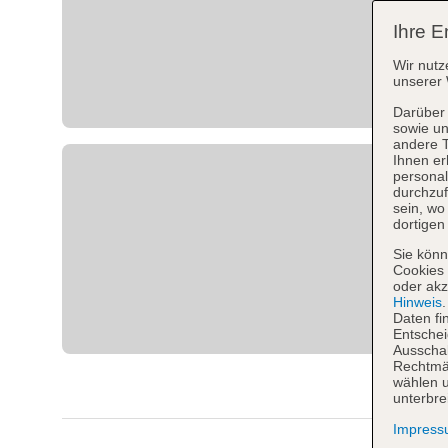
Ihre E
Wir nutz
unserer 
Darüber 
sowie un
andere 
Ihnen er
personal
durchzuf
sein, w
dortigen
Sie könn
Cookies 
oder akz
Hinweis
Daten fi
Entschei
Ausschal
Rechtmäß
wählen u
unterbre
Impres