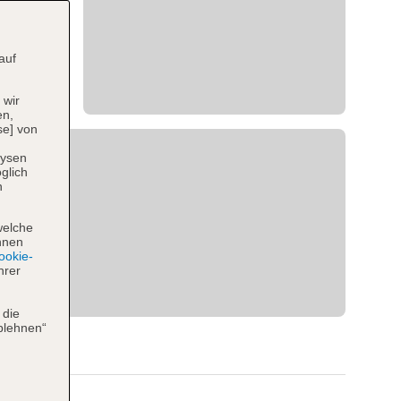
auf
 wir
en,
se] von
lysen
glich
n
welche
hnen
okie-
hrer
 die
blehnen“