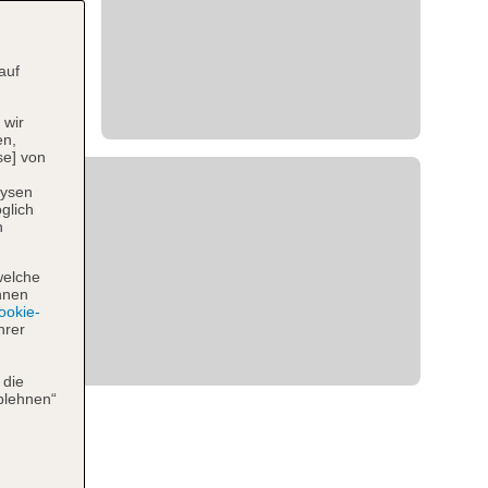
auf
 wir
en,
se] von
lysen
glich
n
welche
hnen
okie-
hrer
 die
blehnen“