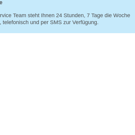
e
vice Team steht Ihnen 24 Stunden, 7 Tage die Woche
p, telefonisch und per SMS zur Verfügung.