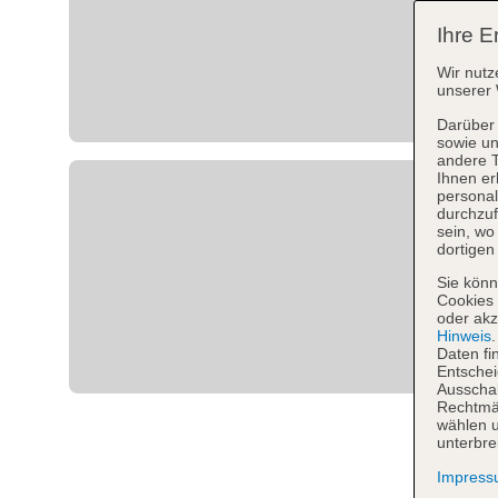
Ihre E
Wir nutz
unserer 
Darüber 
sowie un
andere 
Ihnen er
personal
durchzuf
sein, w
dortigen
Sie könn
Cookies 
oder akz
Hinweis
Daten fi
Entschei
Ausschal
Rechtmäß
wählen u
unterbre
Impres