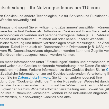
ntscheidung – Ihr Nutzungserlebnis bei TUI.com
en Cookies und andere Technologien, die für Services und Funktionen 
Website notwendig sind.
hinaus und soweit Sie einwilligen und „Zustimmen“ auswählen, können
sere bis zu fünf Partner als Drittanbieter Cookies auf Ihrem Gerät setz
Technologien verwenden und personenbezogene Daten [z. B. IP-Adres
heben und verarbeiten, um Ihnen auf oder neben unserer Webseite
isierte Werbung und Inhalte vorzuschlagen sowie Messungen und Ana
ühren. Dabei kann auch ein Datentransfer in Drittstaaten [z.B. USA] mö
o vom EU-Datenschutzniveau abgewichen werden kann und Zugriffe vo
 Behörden nicht ausgeschlossen werden können.
en mehr Informationen unter "Einstellungen" finden und entscheiden, 
und welche auf Cookies basierende Verarbeitung Ihrer Daten Sie able
eptieren möchten. Weitere Information zu den Cookies finden Sie im
Co
. Zusätzliche Informationen zur auf Cookies basierenden Verarbeitung I
nden Sie im
Datenschutz-Hinweis
. Sie können zudem jederzeit Ihre
dung über "Cookie-Einstellungen" [in der Fußzeile der Webseite] durch
ten der Kategorien widerrufen. Ein solcher Widerruf wirkt sich nicht auf
igkeit der bis zum Widerruf erfolgten Verarbeitung aus. Soweit Sie „A
nd Ihre Zustimmung verweigern, können keine individuellen Angebote
itet werden, nur notwendige Cookies sind aktiv.
sum