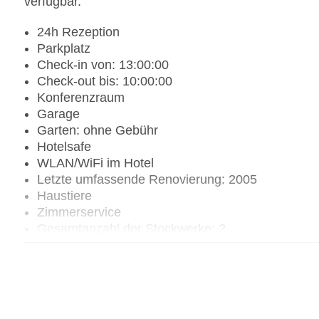
verfügbar.
24h Rezeption
Parkplatz
Check-in von: 13:00:00
Check-out bis: 10:00:00
Konferenzraum
Garage
Garten: ohne Gebühr
Hotelsafe
WLAN/WiFi im Hotel
Letzte umfassende Renovierung: 2005
Haustiere
Zimmerservice
Gesamtanzahl der Stockwerke: 2
Gesamtanzahl der Zimmer: 7
Zahlungsarten: American Express, Diners Club, 
Landeskategorie: 3,5 Sterne