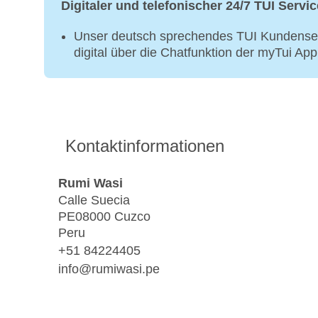
Digitaler und telefonischer 24/7 TUI Servic
Unser deutsch sprechendes TUI Kundenser
digital über die Chatfunktion der myTui Ap
Kontaktinformationen
Rumi Wasi
Calle Suecia
PE08000 Cuzco
Peru
+51 84224405
info@rumiwasi.pe